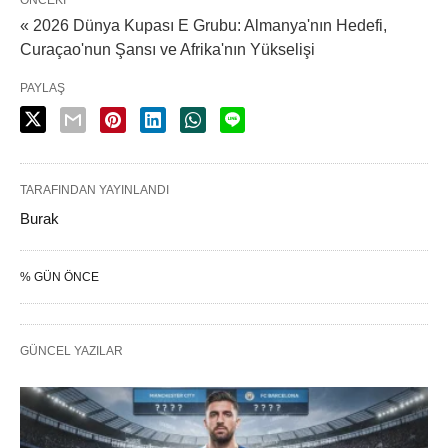
« 2026 Dünya Kupası E Grubu: Almanya'nın Hedefi,
Curaçao'nun Şansı ve Afrika'nın Yükselişi
PAYLAŞ
TARAFINDAN YAYINLANDI
Burak
% GÜN ÖNCE
GÜNCEL YAZILAR