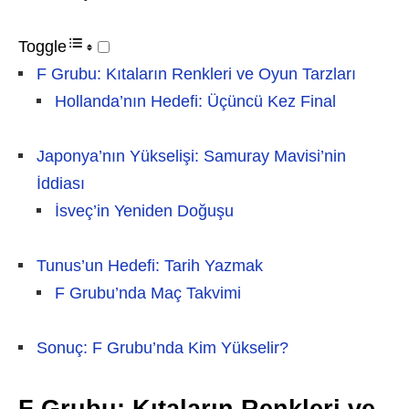
Toggle
F Grubu: Kıtaların Renkleri ve Oyun Tarzları
Hollanda’nın Hedefi: Üçüncü Kez Final
Japonya’nın Yükselişi: Samuray Mavisi’nin
İddiası
İsveç’in Yeniden Doğuşu
Tunus’un Hedefi: Tarih Yazmak
F Grubu’nda Maç Takvimi
Sonuç: F Grubu’nda Kim Yükselir?
F Grubu: Kıtaların Renkleri ve