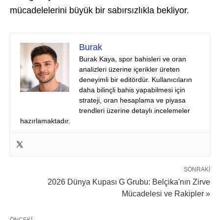
mücadelelerini büyük bir sabırsızlıkla bekliyor.
Burak
Burak Kaya, spor bahisleri ve oran
analizleri üzerine içerikler üreten
deneyimli bir editördür. Kullanıcıların
daha bilinçli bahis yapabilmesi için
strateji, oran hesaplama ve piyasa
trendleri üzerine detaylı incelemeler
hazırlamaktadır.
SONRAKI
2026 Dünya Kupası G Grubu: Belçika'nın Zirve
Mücadelesi ve Rakipler »
ÖNCEKI