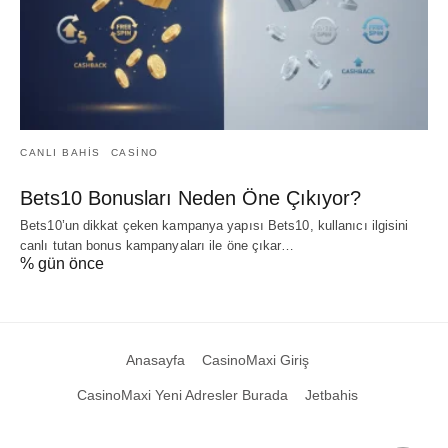
CANLI BAHIS
CASINO
Bets10 Bonusları Neden Öne Çıkıyor?
Bets10’un dikkat çeken kampanya yapısı Bets10, kullanıcı ilgisini
canlı tutan bonus kampanyaları ile öne çıkar…
% gün önce
Anasayfa
CasinoMaxi Giriş
CasinoMaxi Yeni Adresler Burada
Jetbahis