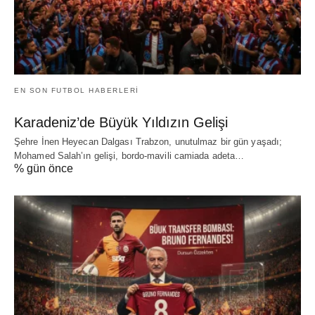
EN SON FUTBOL HABERLERI
Karadeniz’de Büyük Yıldızın Gelişi
Şehre İnen Heyecan Dalgası Trabzon, unutulmaz bir gün yaşadı;
Mohamed Salah’ın gelişi, bordo-mavili camiada adeta…
% gün önce