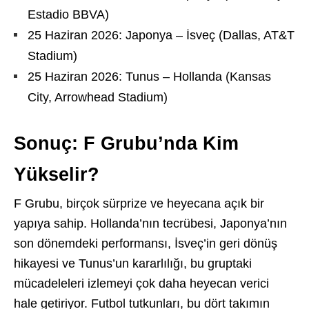
Estadio BBVA)
25 Haziran 2026: Japonya – İsveç (Dallas, AT&T
Stadium)
25 Haziran 2026: Tunus – Hollanda (Kansas
City, Arrowhead Stadium)
Sonuç: F Grubu’nda Kim
Yükselir?
F Grubu, birçok sürprize ve heyecana açık bir
yapıya sahip. Hollanda’nın tecrübesi, Japonya’nın
son dönemdeki performansı, İsveç’in geri dönüş
hikayesi ve Tunus’un kararlılığı, bu gruptaki
mücadeleleri izlemeyi çok daha heyecan verici
hale getiriyor. Futbol tutkunları, bu dört takımın