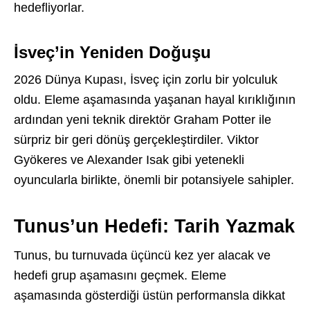
hedefliyorlar.
İsveç’in Yeniden Doğuşu
2026 Dünya Kupası, İsveç için zorlu bir yolculuk
oldu. Eleme aşamasında yaşanan hayal kırıklığının
ardından yeni teknik direktör Graham Potter ile
sürpriz bir geri dönüş gerçekleştirdiler. Viktor
Gyökeres ve Alexander Isak gibi yetenekli
oyuncularla birlikte, önemli bir potansiyele sahipler.
Tunus’un Hedefi: Tarih Yazmak
Tunus, bu turnuvada üçüncü kez yer alacak ve
hedefi grup aşamasını geçmek. Eleme
aşamasında gösterdiği üstün performansla dikkat