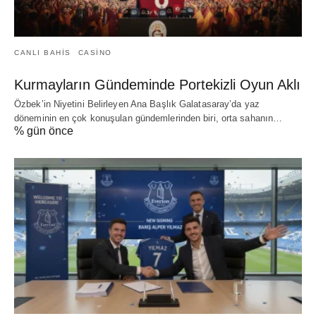
CANLI BAHIS
CASINO
Kurmayların Gündeminde Portekizli Oyun Aklı
Özbek’in Niyetini Belirleyen Ana Başlık Galatasaray’da yaz
döneminin en çok konuşulan gündemlerinden biri, orta sahanın…
% gün önce