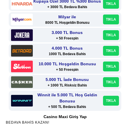
Kupaya Özel 3000 TL %300 Bonus
TIKLA
+ 3000 TL Bedava Bahis
Milyar ile
TIKLA
8000 TL Hoşgeldin Bonusu
3.000 TL Bonus
TIKLA
+ 50 Freespin
4.000 TL Bonus
TIKLA
1000 TL Bedava Bahis
10.000 TL Hoşgeldin Bonusu
TIKLA
+ 50 Freespin
5.000 TL İade Bonusu
TIKLA
+ 1000 TL Risksiz Bahis
Winnit ile 5.000 TL Hoş Geldin
Bonusu
TIKLA
+ 500 TL Bedava Bahis
Casino Maxi Giriş Yap
BEDAVA BAHIS KAZAN!