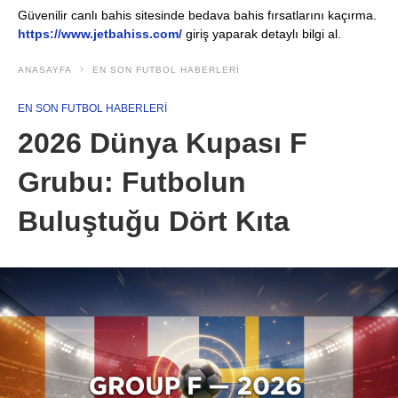
Güvenilir canlı bahis sitesinde bedava bahis fırsatlarını kaçırma.
https://www.jetbahiss.com/
giriş yaparak detaylı bilgi al.
ANASAYFA
EN SON FUTBOL HABERLERI
EN SON FUTBOL HABERLERI
2026 Dünya Kupası F
Grubu: Futbolun
Buluştuğu Dört Kıta