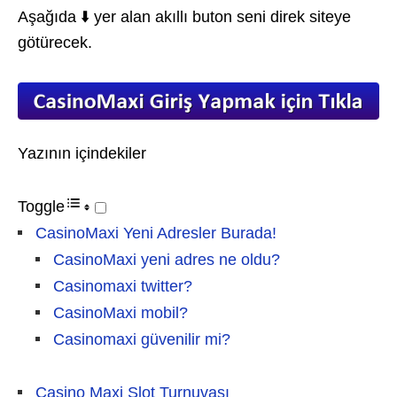
Aşağıda ⬇️ yer alan akıllı buton seni direk siteye
götürecek.
Yazının içindekiler
Toggle
CasinoMaxi Yeni Adresler Burada!
CasinoMaxi yeni adres ne oldu?
Casinomaxi twitter?
CasinoMaxi mobil?
Casinomaxi güvenilir mi?
Casino Maxi Slot Turnuvası