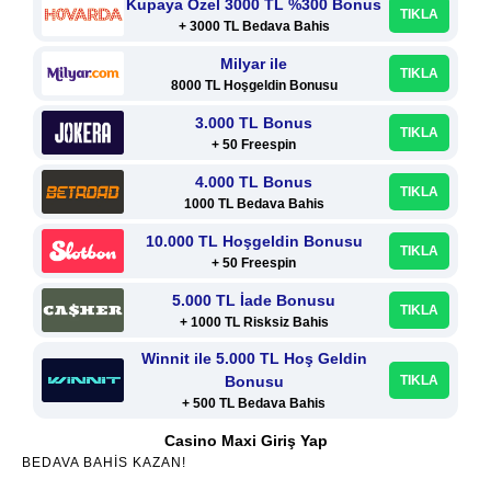
Kupaya Özel 3000 TL %300 Bonus
TIKLA
+ 3000 TL Bedava Bahis
Milyar ile
TIKLA
8000 TL Hoşgeldin Bonusu
3.000 TL Bonus
TIKLA
+ 50 Freespin
4.000 TL Bonus
TIKLA
1000 TL Bedava Bahis
10.000 TL Hoşgeldin Bonusu
TIKLA
+ 50 Freespin
5.000 TL İade Bonusu
TIKLA
+ 1000 TL Risksiz Bahis
Winnit ile 5.000 TL Hoş Geldin
Bonusu
TIKLA
+ 500 TL Bedava Bahis
Casino Maxi Giriş Yap
BEDAVA BAHIS KAZAN!