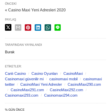
ÖNCEKI
« Casino Maxi Yeni Adresleri 2020
PAYLAŞ
TARAFINDAN YAYINLANDI
Burak
ETIKETLER:
Canlı Casino
Casino Oyunları
CasinoMaxi
Casinomaxi güvenilir mi
casinomaxi mobil
casinomaxi
twitter
CasinoMaxi Yeni Adresler
CasinoMaxi290.com
CasinoMaxi291.com
CasinoMaxi292.com
Casinomaxi293.com
Casinomaxi294.com
% GÜN ÖNCE