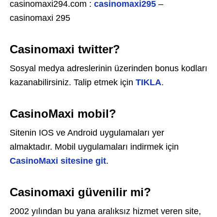
casinomaxi294.com :
casinomaxi295
–
casinomaxi 295
Casinomaxi twitter?
Sosyal medya adreslerinin üzerinden bonus kodları
kazanabilirsiniz. Talip etmek için
TIKLA
.
CasinoMaxi mobil?
Sitenin IOS ve Android uygulamaları yer
almaktadır. Mobil uygulamaları indirmek için
CasinoMaxi sitesine git
.
Casinomaxi güvenilir mi?
2002 yılından bu yana aralıksız hizmet veren site,