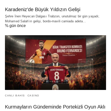
Karadeniz’de Büyük Yıldızın Gelişi
Şehre İnen Heyecan Dalgası Trabzon, unutulmaz bir gün yaşadı;
Mohamed Salah’ın gelişi, bordo-mavili camiada adeta…
% gün önce
CANLI BAHIS
CASINO
Kurmayların Gündeminde Portekizli Oyun Aklı