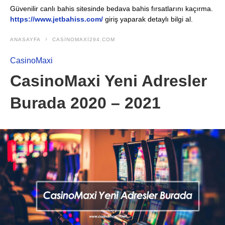
Güvenilir canlı bahis sitesinde bedava bahis fırsatlarını kaçırma.
https://www.jetbahiss.com/
giriş yaparak detaylı bilgi al.
ANASAYFA
CASINOMAXI294.COM
CasinoMaxi
CasinoMaxi Yeni Adresler
Burada 2020 – 2021