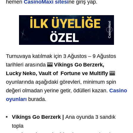
hemen
CasinoMaxi sitesi
ne giriş yap.
Turnuvaya katılmak için 3 Ağustos – 9 Ağustos
tarihleri arasında 🎰
Vikings Go Berzerk,
Lucky Neko, Vault of Fortune ve Multifly
🎰
oyunlarında aşağıdaki görevleri, minimum spin
değeri olmadan yerine getir, ödülleri kazan.
Casino
oyunları
burada.
Vikings Go Berzerk |
Ana oyunda 3 sandık
topla