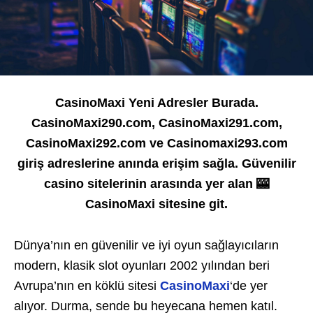
CasinoMaxi Yeni Adresler Burada.
CasinoMaxi290.com, CasinoMaxi291.com,
CasinoMaxi292.com ve Casinomaxi293.com
giriş adreslerine anında erişim sağla. Güvenilir
casino sitelerinin arasında yer alan 🎰
CasinoMaxi sitesine git.
Dünya’nın en güvenilir ve iyi oyun sağlayıcıların
modern, klasik slot oyunları 2002 yılından beri
Avrupa’nın en köklü sitesi
CasinoMaxi
‘de yer
alıyor. Durma, sende bu heyecana hemen katıl.