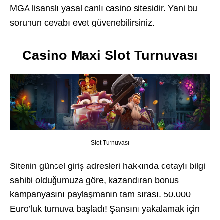
MGA lisanslı yasal canlı casino sitesidir. Yani bu
sorunun cevabı evet güvenebilirsiniz.
Casino Maxi Slot Turnuvası
Slot Turnuvası
Sitenin güncel giriş adresleri hakkında detaylı bilgi
sahibi olduğumuza göre, kazandıran bonus
kampanyasını paylaşmanın tam sırası. 50.000
Euro’luk turnuva başladı! Şansını yakalamak için