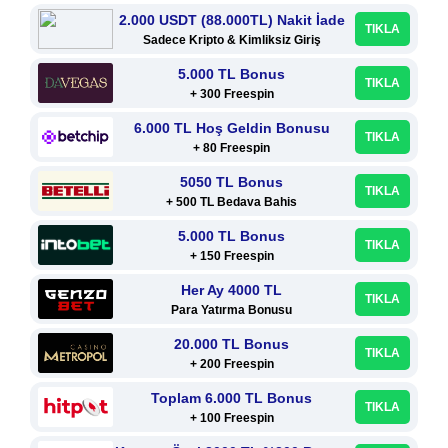
2.000 USDT (88.000TL) Nakit İade
TIKLA
Sadece Kripto & Kimliksiz Giriş
5.000 TL Bonus
TIKLA
+ 300 Freespin
6.000 TL Hoş Geldin Bonusu
TIKLA
+ 80 Freespin
5050 TL Bonus
TIKLA
+ 500 TL Bedava Bahis
5.000 TL Bonus
TIKLA
+ 150 Freespin
Her Ay 4000 TL
TIKLA
Para Yatırma Bonusu
20.000 TL Bonus
TIKLA
+ 200 Freespin
Toplam 6.000 TL Bonus
TIKLA
+ 100 Freespin