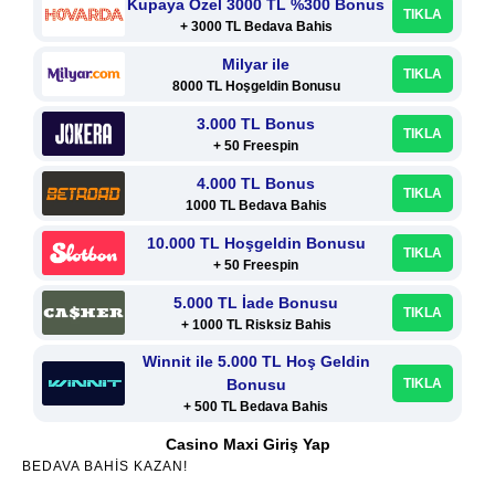
Kupaya Özel 3000 TL %300 Bonus
TIKLA
+ 3000 TL Bedava Bahis
Milyar ile
TIKLA
8000 TL Hoşgeldin Bonusu
3.000 TL Bonus
TIKLA
+ 50 Freespin
4.000 TL Bonus
TIKLA
1000 TL Bedava Bahis
10.000 TL Hoşgeldin Bonusu
TIKLA
+ 50 Freespin
5.000 TL İade Bonusu
TIKLA
+ 1000 TL Risksiz Bahis
Winnit ile 5.000 TL Hoş Geldin
Bonusu
TIKLA
+ 500 TL Bedava Bahis
Casino Maxi Giriş Yap
BEDAVA BAHIS KAZAN!