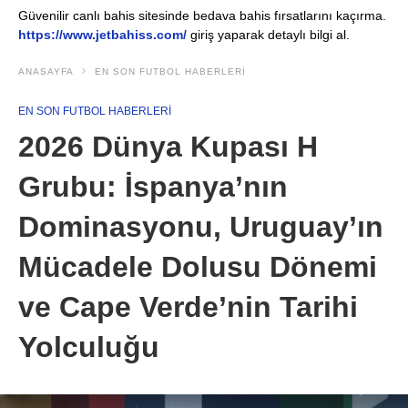
Güvenilir canlı bahis sitesinde bedava bahis fırsatlarını kaçırma.
https://www.jetbahiss.com/
giriş yaparak detaylı bilgi al.
ANASAYFA
EN SON FUTBOL HABERLERI
EN SON FUTBOL HABERLERI
2026 Dünya Kupası H
Grubu: İspanya’nın
Dominasyonu, Uruguay’ın
Mücadele Dolusu Dönemi
ve Cape Verde’nin Tarihi
Yolculuğu