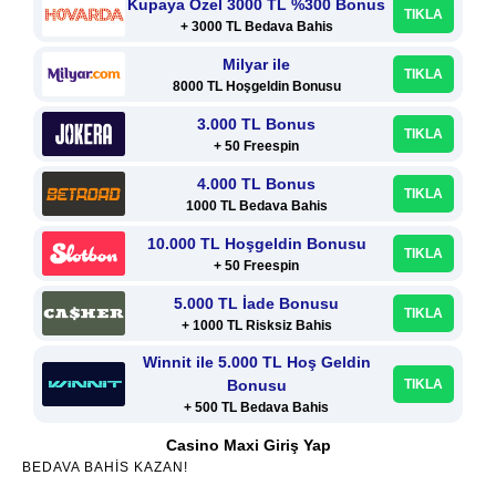
Kupaya Özel 3000 TL %300 Bonus
TIKLA
+ 3000 TL Bedava Bahis
Milyar ile
TIKLA
8000 TL Hoşgeldin Bonusu
3.000 TL Bonus
TIKLA
+ 50 Freespin
4.000 TL Bonus
TIKLA
1000 TL Bedava Bahis
10.000 TL Hoşgeldin Bonusu
TIKLA
+ 50 Freespin
5.000 TL İade Bonusu
TIKLA
+ 1000 TL Risksiz Bahis
Winnit ile 5.000 TL Hoş Geldin
Bonusu
TIKLA
+ 500 TL Bedava Bahis
Casino Maxi Giriş Yap
BEDAVA BAHIS KAZAN!