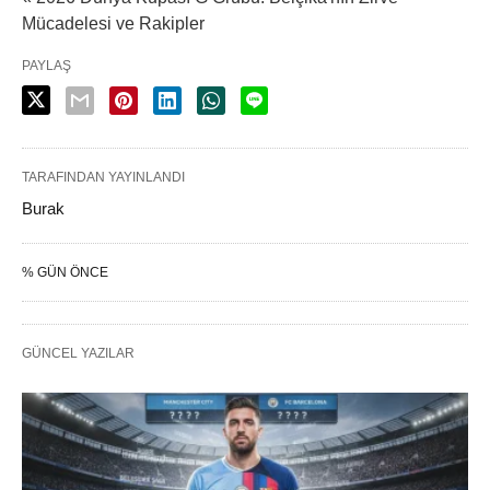
Mücadelesi ve Rakipler
PAYLAŞ
TARAFINDAN YAYINLANDI
Burak
% GÜN ÖNCE
GÜNCEL YAZILAR