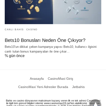
CANLI BAHIS
CASINO
Bets10 Bonusları Neden Öne Çıkıyor?
Bets10’un dikkat çeken kampanya yapısı Bets10, kullanıcı ilgisini
canlı tutan bonus kampanyaları ile öne çıkar…
% gün önce
Anasayfa
CasinoMaxi Giriş
CasinoMaxi Yeni Adresler Burada
Jetbahis
Bahis ve casino dünyasının maksimum kazanç veren ilk ve tek adresi Casinomaxi
ile ilgili tüm güncel bilgileri sitemiz www.casinomaxi19.net'ten alabilirsiniz. Sitemizde
bahis ve casino oyunları oynatılmamaktadır. © 2026 Tüm Hakları Saklıdır.
Masa