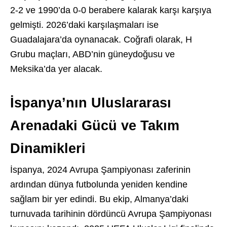
2-2 ve 1990’da 0-0 berabere kalarak karşı karşıya
gelmişti. 2026’daki karşılaşmaları ise
Guadalajara’da oynanacak. Coğrafi olarak, H
Grubu maçları, ABD’nin güneydoğusu ve
Meksika’da yer alacak.
İspanya’nın Uluslararası
Arenadaki Gücü ve Takım
Dinamikleri
İspanya, 2024 Avrupa Şampiyonası zaferinin
ardından dünya futbolunda yeniden kendine
sağlam bir yer edindi. Bu ekip, Almanya’daki
turnuvada tarihinin dördüncü Avrupa Şampiyonası