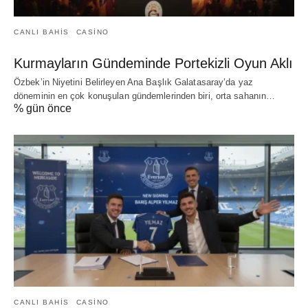
CANLI BAHIS
CASINO
Kurmayların Gündeminde Portekizli Oyun Aklı
Özbek’in Niyetini Belirleyen Ana Başlık Galatasaray’da yaz
döneminin en çok konuşulan gündemlerinden biri, orta sahanın…
% gün önce
CANLI BAHIS
CASINO