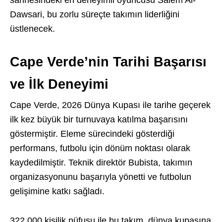
Dawsari, bu zorlu süreçte takımın liderliğini
üstlenecek.
Cape Verde’nin Tarihi Başarısı
ve İlk Deneyimi
Cape Verde, 2026 Dünya Kupası ile tarihe geçerek
ilk kez büyük bir turnuvaya katılma başarısını
göstermiştir. Eleme sürecindeki gösterdiği
performans, futbolu için dönüm noktası olarak
kaydedilmiştir. Teknik direktör Bubista, takımın
organizasyonunu başarıyla yönetti ve futbolun
gelişimine katkı sağladı.
322.000 kişilik nüfusu ile bu takım, dünya kupasına