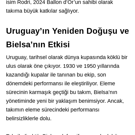
isim Rodri, 2024 Ballon d’Or’un sahibi olarak
takıma büyük katkılar sağlıyor.
Uruguay’ın Yeniden Doğuşu ve
Bielsa’nın Etkisi
Uruguay, tarihsel olarak dünya kupasında köklü bir
ulus olarak öne çıkıyor. 1930 ve 1950 yıllarında
kazandığı kupalar ile tanınan bu ekip, son
dönemdeki performansı ile eleştiriliyor. Eleme
sürecinin karmaşık geçtiği bu takım, Bielsa’nın
yönetiminde yeni bir yaklaşım benimsiyor. Ancak,
takımın eleme sürecindeki performansı
belirsizliklerle dolu.