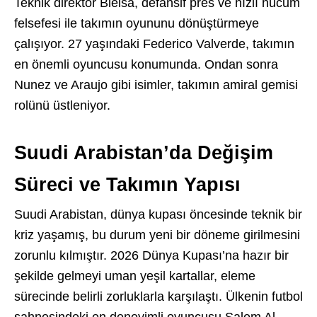
Teknik direktör Bielsa, defansif pres ve hızlı hücum
felsefesi ile takımın oyununu dönüştürmeye
çalışıyor. 27 yaşındaki Federico Valverde, takımın
en önemli oyuncusu konumunda. Ondan sonra
Nunez ve Araujo gibi isimler, takımın amiral gemisi
rolünü üstleniyor.
Suudi Arabistan’da Değişim
Süreci ve Takımın Yapısı
Suudi Arabistan, dünya kupası öncesinde teknik bir
kriz yaşamış, bu durum yeni bir döneme girilmesini
zorunlu kılmıştır. 2026 Dünya Kupası’na hazır bir
şekilde gelmeyi uman yeşil kartallar, eleme
sürecinde belirli zorluklarla karşılaştı. Ülkenin futbol
sahnesindeki en deneyimli oyuncusu Salem Al-