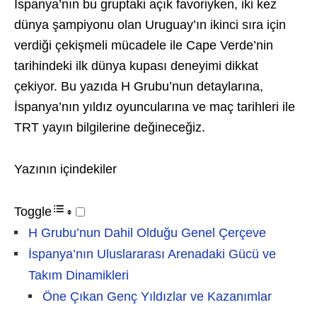
İspanya’nın bu gruptaki açık favoriyken, iki kez
dünya şampiyonu olan Uruguay’ın ikinci sıra için
verdiği çekişmeli mücadele ile Cape Verde’nin
tarihindeki ilk dünya kupası deneyimi dikkat
çekiyor. Bu yazıda H Grubu’nun detaylarına,
İspanya’nın yıldız oyuncularına ve maç tarihleri ile
TRT yayın bilgilerine değineceğiz.
Yazının içindekiler
Toggle
H Grubu’nun Dahil Olduğu Genel Çerçeve
İspanya’nın Uluslararası Arenadaki Gücü ve
Takım Dinamikleri
Öne Çıkan Genç Yıldızlar ve Kazanımlar