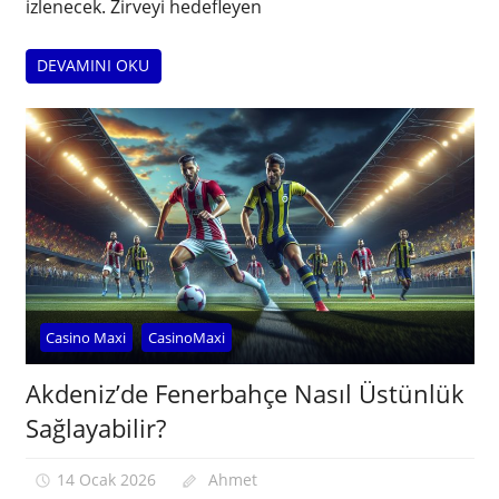
izlenecek. Zirveyi hedefleyen
DEVAMINI OKU
Casino Maxi
CasinoMaxi
Akdeniz’de Fenerbahçe Nasıl Üstünlük
Sağlayabilir?
14 Ocak 2026
Ahmet