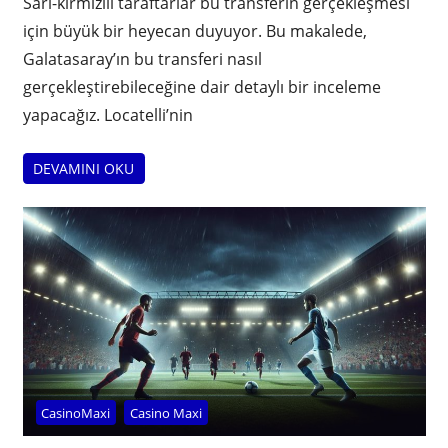
Sarı-kırmızılı taraftarlar bu transferin gerçekleşmesi
için büyük bir heyecan duyuyor. Bu makalede,
Galatasaray’ın bu transferi nasıl
gerçekleştirebileceğine dair detaylı bir inceleme
yapacağız. Locatelli’nin
DEVAMINI OKU
CasinoMaxi
Casino Maxi