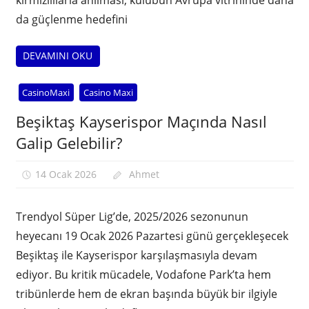
da güçlenme hedefini
DEVAMINI OKU
CasinoMaxi
Casino Maxi
Beşiktaş Kayserispor Maçında Nasıl
Galip Gelebilir?
14 Ocak 2026
Ahmet
Trendyol Süper Lig’de, 2025/2026 sezonunun
heyecanı 19 Ocak 2026 Pazartesi günü gerçekleşecek
Beşiktaş ile Kayserispor karşılaşmasıyla devam
ediyor. Bu kritik mücadele, Vodafone Park’ta hem
tribünlerde hem de ekran başında büyük bir ilgiyle