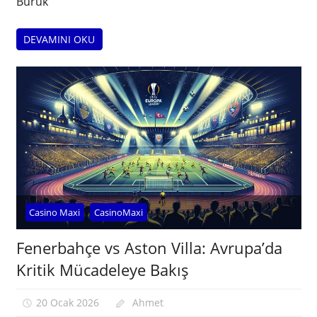
Buruk
DEVAMINI OKU
Casino Maxi
CasinoMaxi
Fenerbahçe vs Aston Villa: Avrupa’da
Kritik Mücadeleye Bakış
20 Ocak 2026
Ahmet