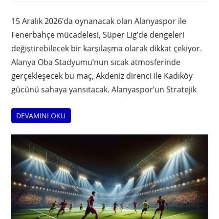
15 Aralık 2026’da oynanacak olan Alanyaspor ile
Fenerbahçe mücadelesi, Süper Lig’de dengeleri
değiştirebilecek bir karşılaşma olarak dikkat çekiyor.
Alanya Oba Stadyumu’nun sıcak atmosferinde
gerçekleşecek bu maç, Akdeniz direnci ile Kadıköy
gücünü sahaya yansıtacak. Alanyaspor’un Stratejik
DEVAMINI OKU