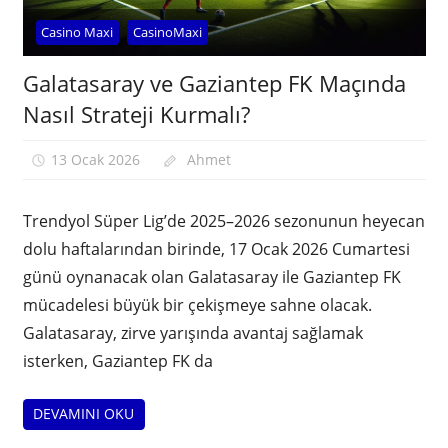
Casino Maxi
CasinoMaxi
Galatasaray ve Gaziantep FK Maçında
Nasıl Strateji Kurmalı?
13 Ocak 2026
Ahmet
Trendyol Süper Lig’de 2025–2026 sezonunun heyecan
dolu haftalarından birinde, 17 Ocak 2026 Cumartesi
günü oynanacak olan Galatasaray ile Gaziantep FK
mücadelesi büyük bir çekişmeye sahne olacak.
Galatasaray, zirve yarışında avantaj sağlamak
isterken, Gaziantep FK da
DEVAMINI OKU