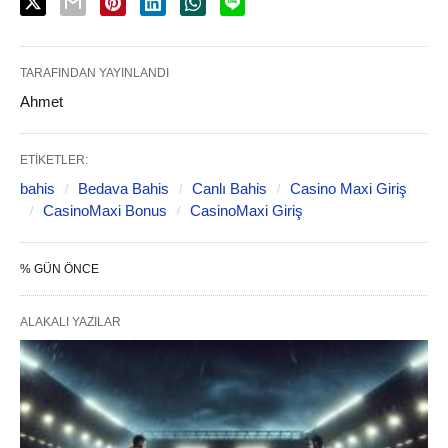
TARAFINDAN YAYINLANDI
Ahmet
ETIKETLER:
bahis
Bedava Bahis
Canlı Bahis
Casino Maxi Giriş
CasinoMaxi Bonus
CasinoMaxi Giriş
% GÜN ÖNCE
ALAKALI YAZILAR