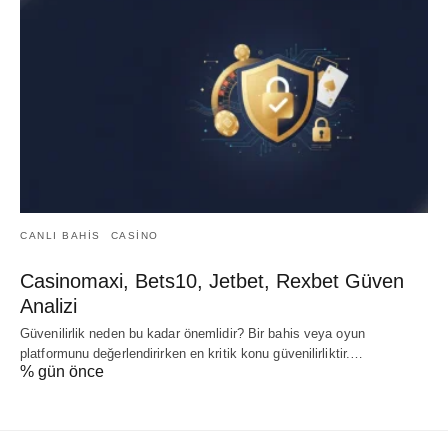
CANLI BAHIS
CASINO
Casinomaxi, Bets10, Jetbet, Rexbet Güven
Analizi
Güvenilirlik neden bu kadar önemlidir? Bir bahis veya oyun
platformunu değerlendirirken en kritik konu güvenilirliktir.…
% gün önce