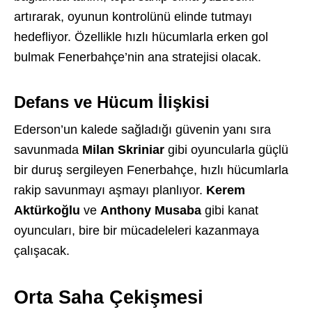
artırarak, oyunun kontrolünü elinde tutmayı
hedefliyor. Özellikle hızlı hücumlarla erken gol
bulmak Fenerbahçe’nin ana stratejisi olacak.
Defans ve Hücum İlişkisi
Ederson’un kalede sağladığı güvenin yanı sıra
savunmada
Milan Skriniar
gibi oyuncularla güçlü
bir duruş sergileyen Fenerbahçe, hızlı hücumlarla
rakip savunmayı aşmayı planlıyor.
Kerem
Aktürkoğlu
ve
Anthony Musaba
gibi kanat
oyuncuları, bire bir mücadeleleri kazanmaya
çalışacak.
Orta Saha Çekişmesi