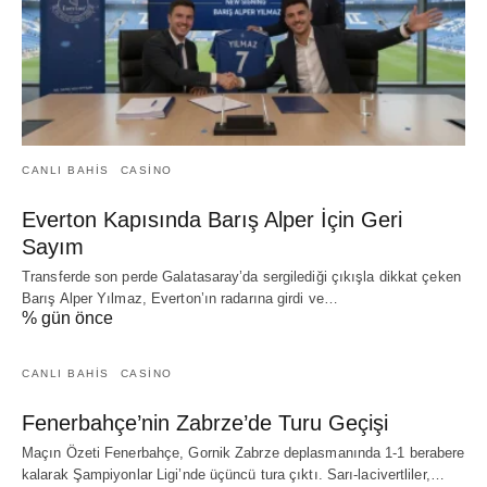
CANLI BAHIS
CASINO
Everton Kapısında Barış Alper İçin Geri
Sayım
Transferde son perde Galatasaray’da sergilediği çıkışla dikkat çeken
Barış Alper Yılmaz, Everton’ın radarına girdi ve…
% gün önce
CANLI BAHIS
CASINO
Fenerbahçe’nin Zabrze’de Turu Geçişi
Maçın Özeti Fenerbahçe, Gornik Zabrze deplasmanında 1-1 berabere
kalarak Şampiyonlar Ligi’nde üçüncü tura çıktı. Sarı-lacivertliler,…