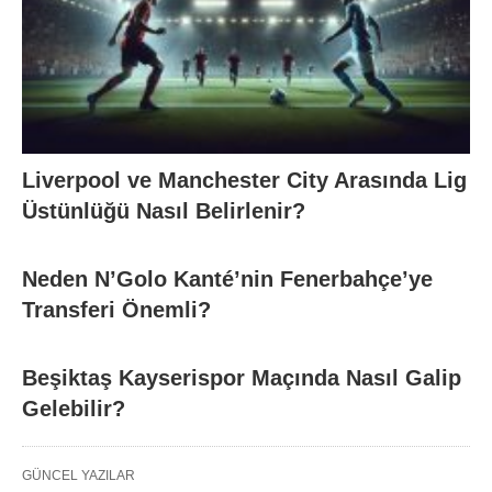
Liverpool ve Manchester City Arasında Lig
Üstünlüğü Nasıl Belirlenir?
Neden N’Golo Kanté’nin Fenerbahçe’ye
Transferi Önemli?
Beşiktaş Kayserispor Maçında Nasıl Galip
Gelebilir?
GÜNCEL YAZILAR