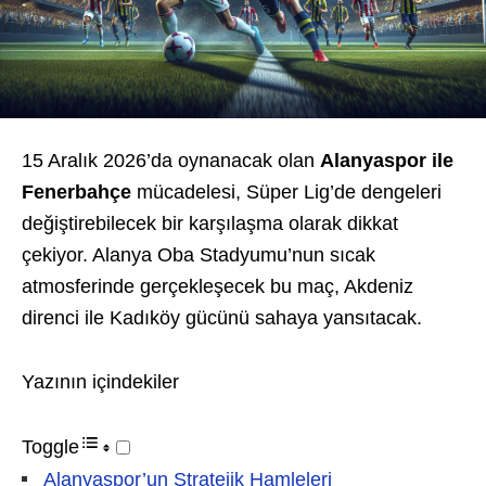
15 Aralık 2026’da oynanacak olan
Alanyaspor ile
Fenerbahçe
mücadelesi, Süper Lig’de dengeleri
değiştirebilecek bir karşılaşma olarak dikkat
çekiyor. Alanya Oba Stadyumu’nun sıcak
atmosferinde gerçekleşecek bu maç, Akdeniz
direnci ile Kadıköy gücünü sahaya yansıtacak.
Yazının içindekiler
Toggle
Alanyaspor’un Stratejik Hamleleri