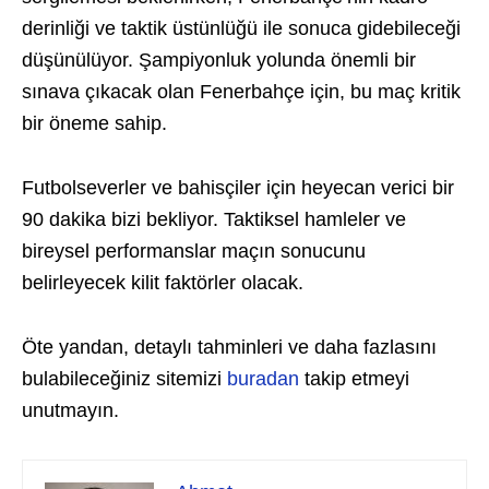
derinliği ve taktik üstünlüğü ile sonuca gidebileceği
düşünülüyor. Şampiyonluk yolunda önemli bir
sınava çıkacak olan Fenerbahçe için, bu maç kritik
bir öneme sahip.
Futbolseverler ve bahisçiler için heyecan verici bir
90 dakika bizi bekliyor. Taktiksel hamleler ve
bireysel performanslar maçın sonucunu
belirleyecek kilit faktörler olacak.
Öte yandan, detaylı tahminleri ve daha fazlasını
bulabileceğiniz sitemizi
buradan
takip etmeyi
unutmayın.