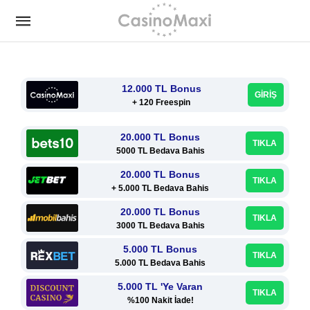
12.000 TL Bonus
GİRİŞ
+ 120 Freespin
20.000 TL Bonus
TIKLA
5000 TL Bedava Bahis
20.000 TL Bonus
TIKLA
+ 5.000 TL Bedava Bahis
20.000 TL Bonus
TIKLA
3000 TL Bedava Bahis
5.000 TL Bonus
TIKLA
5.000 TL Bedava Bahis
5.000 TL 'Ye Varan
TIKLA
%100 Nakit İade!