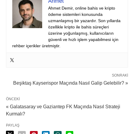
Ahmet
Ahmet Demir, online bahis ve kripto
ödeme sistemleri konusunda
uzmanlaşmış bir yazardır. Son yıllarda
özellikle kripto ile bahis süreçleri
üzerine yoğunlaşmış, kullanıcıların
güvenli ve hızlı işlem yapabilmesi için
rehber içerikler üretmiştir.
SONRAKI
Beşiktaş Kayserispor Maçında Nasıl Galip Gelebilir? »
ÖNCEKI
« Galatasaray ve Gaziantep FK Maçında Nasıl Strateji
Kurmalı?
PAYLAŞ