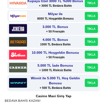
Kupaya Özel 3000 TL %300 Bonus
TIKLA
+ 3000 TL Bedava Bahis
Milyar ile
TIKLA
8000 TL Hoşgeldin Bonusu
3.000 TL Bonus
TIKLA
+ 50 Freespin
4.000 TL Bonus
TIKLA
1000 TL Bedava Bahis
10.000 TL Hoşgeldin Bonusu
TIKLA
+ 50 Freespin
5.000 TL İade Bonusu
TIKLA
+ 1000 TL Risksiz Bahis
Winnit ile 5.000 TL Hoş Geldin
Bonusu
TIKLA
+ 500 TL Bedava Bahis
Casino Maxi Giriş Yap
BEDAVA BAHIS KAZAN!