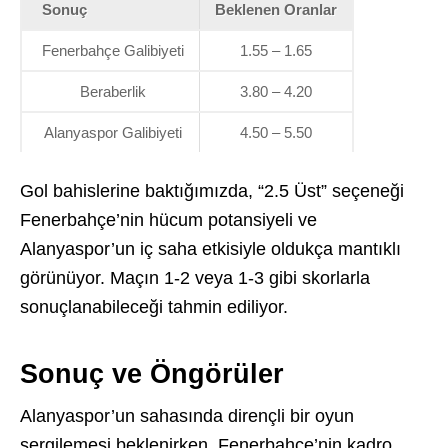
Sonuç
Beklenen Oranlar
Fenerbahçe Galibiyeti
1.55 – 1.65
Beraberlik
3.80 – 4.20
Alanyaspor Galibiyeti
4.50 – 5.50
Gol bahislerine baktığımızda, “2.5 Üst” seçeneği
Fenerbahçe’nin hücum potansiyeli ve
Alanyaspor’un iç saha etkisiyle oldukça mantıklı
görünüyor. Maçın 1-2 veya 1-3 gibi skorlarla
sonuçlanabileceği tahmin ediliyor.
Sonuç ve Öngörüler
Alanyaspor’un sahasında dirençli bir oyun
sergilemesi beklenirken, Fenerbahçe’nin kadro