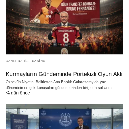
CANLI BAHIS
CASINO
Kurmayların Gündeminde Portekizli Oyun Aklı
Özbek’in Niyetini Belirleyen Ana Başlık Galatasaray’da yaz
döneminin en çok konuşulan gündemlerinden biri, orta sahanın…
% gün önce