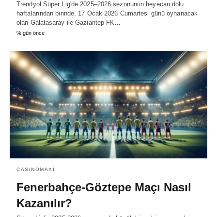
Trendyol Süper Lig'de 2025–2026 sezonunun heyecan dolu
haftalarından birinde, 17 Ocak 2026 Cumartesi günü oynanacak
olan Galatasaray ile Gaziantep FK…
% gün önce
CASINOMAXI
Fenerbahçe-Göztepe Maçı Nasıl
Kazanılır?