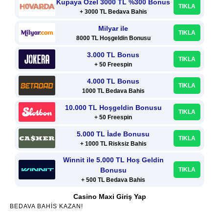
Kupaya Özel 3000 TL %300 Bonus
TIKLA
+ 3000 TL Bedava Bahis
Milyar ile
TIKLA
8000 TL Hoşgeldin Bonusu
3.000 TL Bonus
TIKLA
+ 50 Freespin
4.000 TL Bonus
TIKLA
1000 TL Bedava Bahis
10.000 TL Hoşgeldin Bonusu
TIKLA
+ 50 Freespin
5.000 TL İade Bonusu
TIKLA
+ 1000 TL Risksiz Bahis
Winnit ile 5.000 TL Hoş Geldin
Bonusu
TIKLA
+ 500 TL Bedava Bahis
Casino Maxi Giriş Yap
BEDAVA BAHIS KAZAN!