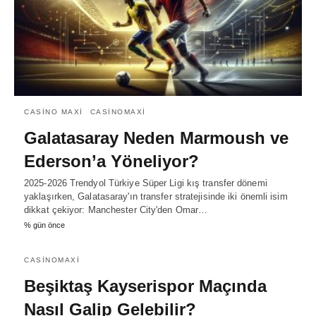
CASINO MAXI
CASINOMAXI
Galatasaray Neden Marmoush ve
Ederson’a Yöneliyor?
2025-2026 Trendyol Türkiye Süper Ligi kış transfer dönemi
yaklaşırken, Galatasaray'ın transfer stratejisinde iki önemli isim
dikkat çekiyor: Manchester City'den Omar…
% gün önce
CASINOMAXI
Beşiktaş Kayserispor Maçında
Nasıl Galip Gelebilir?