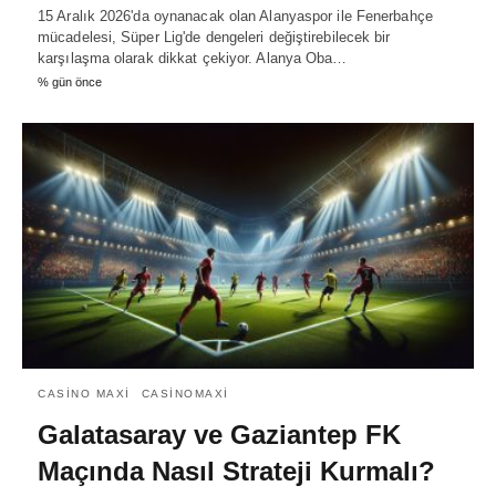
15 Aralık 2026'da oynanacak olan Alanyaspor ile Fenerbahçe
mücadelesi, Süper Lig'de dengeleri değiştirebilecek bir
karşılaşma olarak dikkat çekiyor. Alanya Oba…
% gün önce
CASINO MAXI
CASINOMAXI
Galatasaray ve Gaziantep FK
Maçında Nasıl Strateji Kurmalı?