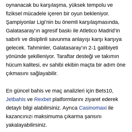
oynanacak bu karşılaşma, yüksek tempolu ve
fiziksel mücadele içeren bir oyun bekleniyor.
Şampiyonlar Ligi’nin bu önemli karşılaşmasında,
Galatasaray’ın agresif baskı ile Atletico Madrid’in
sabırlı ve disiplinli savunma anlayışı karşı karşıya
gelecek. Tahminler, Galatasaray’ın 2-1 galibiyeti
yönünde şekilleniyor. Taraftar desteği ve takımın
hücum kalitesi, ev sahibi ekibin maçta bir adım öne
çıkmasını sağlayabilir.
En güncel bahis ve maç analizleri için Bets10,
Jetbahis
ve
Rexbet
platformlarını ziyaret ederek
detaylı bilgi alabilirsiniz. Ayrıca
Casinomaxi
ile
kazancınızı maksimuma çıkarma şansını
yakalayabilirsiniz.