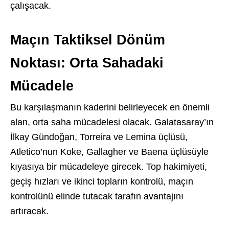
çalışacak.
Maçın Taktiksel Dönüm
Noktası: Orta Sahadaki
Mücadele
Bu karşılaşmanın kaderini belirleyecek en önemli
alan, orta saha mücadelesi olacak. Galatasaray’ın
İlkay Gündoğan, Torreira ve Lemina üçlüsü,
Atletico’nun Koke, Gallagher ve Baena üçlüsüyle
kıyasıya bir mücadeleye girecek. Top hakimiyeti,
geçiş hızları ve ikinci topların kontrolü, maçın
kontrolünü elinde tutacak tarafın avantajını
artıracak.