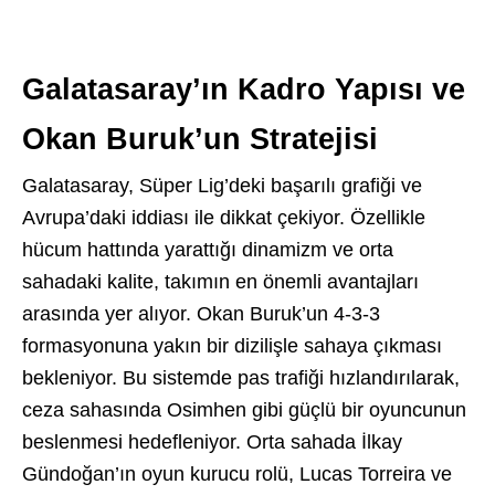
Galatasaray’ın Kadro Yapısı ve
Okan Buruk’un Stratejisi
Galatasaray, Süper Lig’deki başarılı grafiği ve
Avrupa’daki iddiası ile dikkat çekiyor. Özellikle
hücum hattında yarattığı dinamizm ve orta
sahadaki kalite, takımın en önemli avantajları
arasında yer alıyor. Okan Buruk’un 4-3-3
formasyonuna yakın bir dizilişle sahaya çıkması
bekleniyor. Bu sistemde pas trafiği hızlandırılarak,
ceza sahasında Osimhen gibi güçlü bir oyuncunun
beslenmesi hedefleniyor. Orta sahada İlkay
Gündoğan’ın oyun kurucu rolü, Lucas Torreira ve