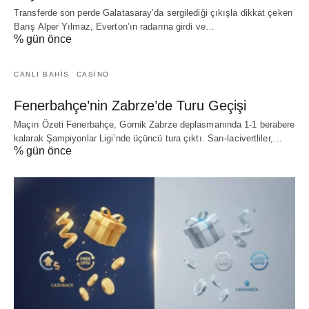
Transferde son perde Galatasaray’da sergilediği çıkışla dikkat çeken
Barış Alper Yılmaz, Everton’ın radarına girdi ve…
% gün önce
CANLI BAHIS
CASINO
Fenerbahçe’nin Zabrze’de Turu Geçişi
Maçın Özeti Fenerbahçe, Gornik Zabrze deplasmanında 1-1 berabere
kalarak Şampiyonlar Ligi’nde üçüncü tura çıktı. Sarı-lacivertliler,…
% gün önce