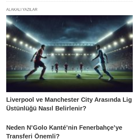
ALAKALI YAZILAR
Liverpool ve Manchester City Arasında Lig
Üstünlüğü Nasıl Belirlenir?
Neden N’Golo Kanté’nin Fenerbahçe’ye
Transferi Önemli?