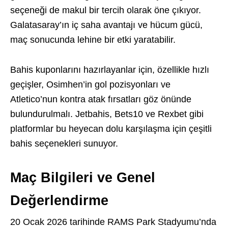
seçeneği de makul bir tercih olarak öne çıkıyor.
Galatasaray’ın iç saha avantajı ve hücum gücü,
maç sonucunda lehine bir etki yaratabilir.
Bahis kuponlarını hazırlayanlar için, özellikle hızlı
geçişler, Osimhen’in gol pozisyonları ve
Atletico’nun kontra atak fırsatları göz önünde
bulundurulmalı. Jetbahis, Bets10 ve Rexbet gibi
platformlar bu heyecan dolu karşılaşma için çeşitli
bahis seçenekleri sunuyor.
Maç Bilgileri ve Genel
Değerlendirme
20 Ocak 2026 tarihinde RAMS Park Stadyumu’nda