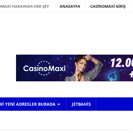
NOMAXI HAKKINDA HER ŞEY
ANASAYFA
CASINOMAXI GIRIŞ
I YENI ADRESLER BURADA
JETBAHIS