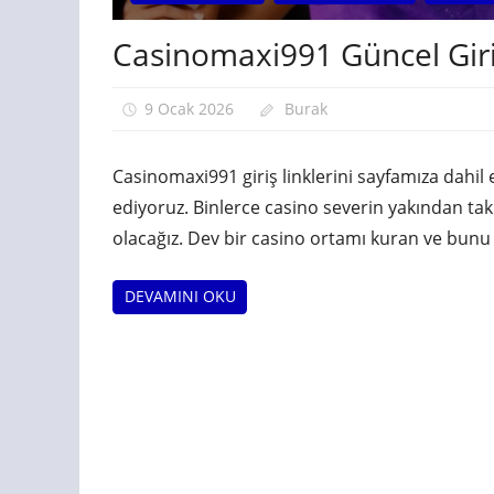
Casinomaxi991 Güncel Gir
9 Ocak 2026
Burak
Casinomaxi991 giriş linklerini sayfamıza dah
ediyoruz. Binlerce casino severin yakından tak
olacağız. Dev bir casino ortamı kuran ve bunu
DEVAMINI OKU