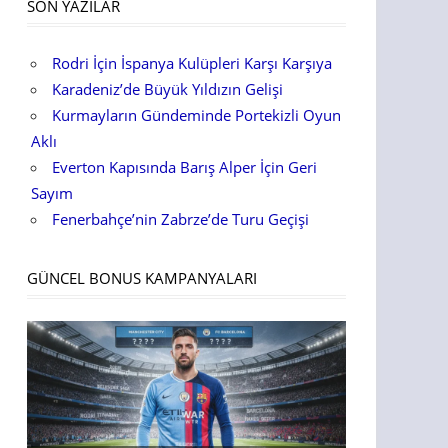
SON YAZILAR
Rodri İçin İspanya Kulüpleri Karşı Karşıya
Karadeniz’de Büyük Yıldızın Gelişi
Kurmayların Gündeminde Portekizli Oyun
Aklı
Everton Kapısında Barış Alper İçin Geri
Sayım
Fenerbahçe’nin Zabrze’de Turu Geçişi
GÜNCEL BONUS KAMPANYALARI