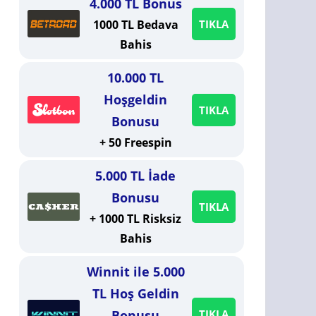
4.000 TL Bonus
TIKLA
1000 TL Bedava
Bahis
10.000 TL
Hoşgeldin
TIKLA
Bonusu
+ 50 Freespin
5.000 TL İade
Bonusu
TIKLA
+ 1000 TL Risksiz
Bahis
Winnit ile 5.000
TL Hoş Geldin
TIKLA
Bonusu