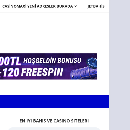
CASINOMAXI YENI ADRESLER BURADA
JETBAHIS
EN IYI BAHIS VE CASINO SITELERI