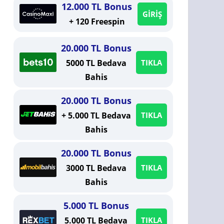
12.000 TL Bonus
GİRİŞ
+ 120 Freespin
20.000 TL Bonus
TIKLA
5000 TL Bedava
Bahis
20.000 TL Bonus
TIKLA
+ 5.000 TL Bedava
Bahis
20.000 TL Bonus
TIKLA
3000 TL Bedava
Bahis
5.000 TL Bonus
TIKLA
5.000 TL Bedava