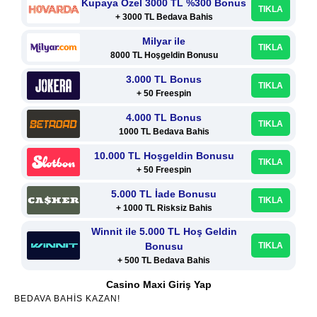
Kupaya Özel 3000 TL %300 Bonus
TIKLA
+ 3000 TL Bedava Bahis
Milyar ile
TIKLA
8000 TL Hoşgeldin Bonusu
3.000 TL Bonus
TIKLA
+ 50 Freespin
4.000 TL Bonus
TIKLA
1000 TL Bedava Bahis
10.000 TL Hoşgeldin Bonusu
TIKLA
+ 50 Freespin
5.000 TL İade Bonusu
TIKLA
+ 1000 TL Risksiz Bahis
Winnit ile 5.000 TL Hoş Geldin
Bonusu
TIKLA
+ 500 TL Bedava Bahis
Casino Maxi Giriş Yap
BEDAVA BAHIS KAZAN!