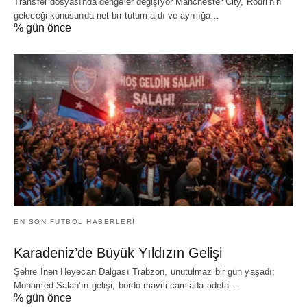
Transfer dosyasında dengeler değişiyor Manchester City, Rodri’nin
geleceği konusunda net bir tutum aldı ve ayrılığa…
% gün önce
EN SON FUTBOL HABERLERI
Karadeniz’de Büyük Yıldızın Gelişi
Şehre İnen Heyecan Dalgası Trabzon, unutulmaz bir gün yaşadı;
Mohamed Salah’ın gelişi, bordo-mavili camiada adeta…
% gün önce