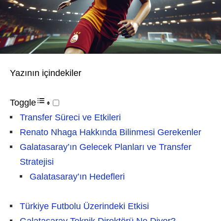
Yazının içindekiler
Toggle
Transfer Süreci ve Etkileri
Renato Nhaga Hakkında Bilinmesi Gerekenler
Galatasaray’ın Gelecek Planları ve Transfer
Stratejisi
Galatasaray’ın Hedefleri
Türkiye Futbolu Üzerindeki Etkisi
Galatasaray Teknik Direktörü Ne Diyor?