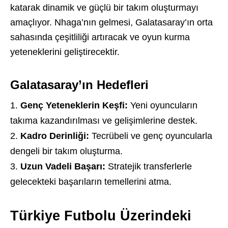
katarak dinamik ve güçlü bir takım oluşturmayı
amaçlıyor. Nhaga’nın gelmesi, Galatasaray’ın orta
sahasında çeşitliliği artıracak ve oyun kurma
yeteneklerini geliştirecektir.
Galatasaray’ın Hedefleri
Genç Yeteneklerin Keşfi:
Yeni oyuncuların
takıma kazandırılması ve gelişimlerine destek.
Kadro Derinliği:
Tecrübeli ve genç oyuncularla
dengeli bir takım oluşturma.
Uzun Vadeli Başarı:
Stratejik transferlerle
gelecekteki başarıların temellerini atma.
Türkiye Futbolu Üzerindeki