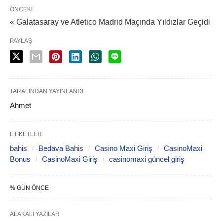
ÖNCEKI
« Galatasaray ve Atletico Madrid Maçında Yıldızlar Geçidi
PAYLAŞ
TARAFINDAN YAYINLANDI
Ahmet
ETIKETLER:
bahis
Bedava Bahis
Casino Maxi Giriş
CasinoMaxi
Bonus
CasinoMaxi Giriş
casinomaxi güncel giriş
% GÜN ÖNCE
ALAKALI YAZILAR