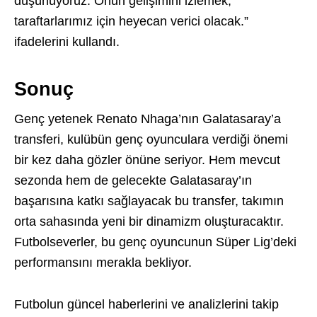
düşünüyoruz. Onun gelişimini izlemek,
taraftarlarımız için heyecan verici olacak.”
ifadelerini kullandı.
Sonuç
Genç yetenek Renato Nhaga’nın Galatasaray’a
transferi, kulübün genç oyunculara verdiği önemi
bir kez daha gözler önüne seriyor. Hem mevcut
sezonda hem de gelecekte Galatasaray’ın
başarısına katkı sağlayacak bu transfer, takımın
orta sahasında yeni bir dinamizm oluşturacaktır.
Futbolseverler, bu genç oyuncunun Süper Lig’deki
performansını merakla bekliyor.
Futbolun güncel haberlerini ve analizlerini takip