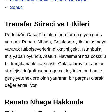
Sonuç
Transfer Süreci ve Etkileri
Portekiz’in Casa Pia takımında forma giyen genç
yetenek Renato Nhaga, Galatasaray ile anlaşmaya
vararak futbolseverlerin dikkatini çekti. İstanbul’a
iniş yapan oyuncu, Atatürk Havalimanı’nda coşkulu
bir karşılama ile karşılaştı. Galatasaray’ın transfer
stratejisi doğrultusunda gerçekleştirilen bu hamle,
genç yeteneklere olan yatırımın bir parçası olarak
değerlendiriliyor.
Renato Nhaga Hakkında