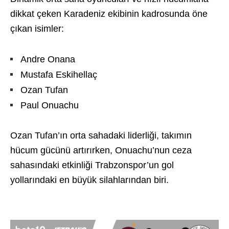
dikkat çeken Karadeniz ekibinin kadrosunda öne
çıkan isimler:
Andre Onana
Mustafa Eskihellaç
Ozan Tufan
Paul Onuachu
Ozan Tufan’ın orta sahadaki liderliği, takımın
hücum gücünü artırırken, Onuachu’nun ceza
sahasındaki etkinliği Trabzonspor’un gol
yollarındaki en büyük silahlarından biri.