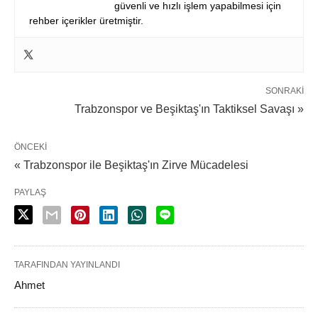
güvenli ve hızlı işlem yapabilmesi için
rehber içerikler üretmiştir.
SONRAKI
Trabzonspor ve Beşiktaş'ın Taktiksel Savaşı »
ÖNCEKI
« Trabzonspor ile Beşiktaş'ın Zirve Mücadelesi
PAYLAŞ
TARAFINDAN YAYINLANDI
Ahmet