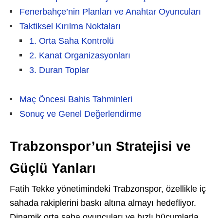
Fenerbahçe’nin Planları ve Anahtar Oyuncuları
Taktiksel Kırılma Noktaları
1. Orta Saha Kontrolü
2. Kanat Organizasyonları
3. Duran Toplar
Maç Öncesi Bahis Tahminleri
Sonuç ve Genel Değerlendirme
Trabzonspor’un Stratejisi ve
Güçlü Yanları
Fatih Tekke yönetimindeki Trabzonspor, özellikle iç
sahada rakiplerini baskı altına almayı hedefliyor.
Dinamik orta saha oyuncuları ve hızlı hücumlarla