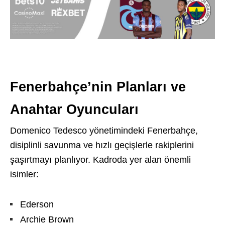
Fenerbahçe’nin Planları ve
Anahtar Oyuncuları
Domenico Tedesco yönetimindeki Fenerbahçe,
disiplinli savunma ve hızlı geçişlerle rakiplerini
şaşırtmayı planlıyor. Kadroda yer alan önemli
isimler:
Ederson
Archie Brown