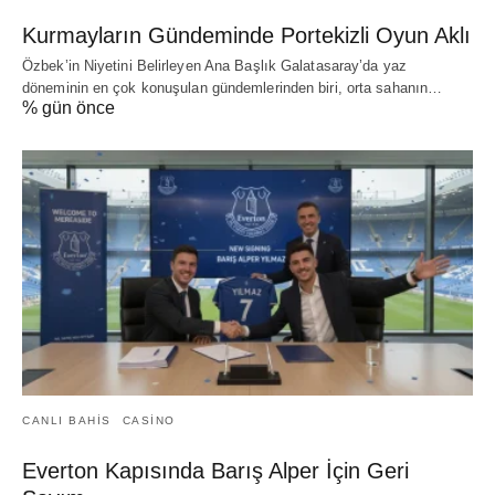
Kurmayların Gündeminde Portekizli Oyun Aklı
Özbek’in Niyetini Belirleyen Ana Başlık Galatasaray’da yaz
döneminin en çok konuşulan gündemlerinden biri, orta sahanın…
% gün önce
CANLI BAHIS
CASINO
Everton Kapısında Barış Alper İçin Geri