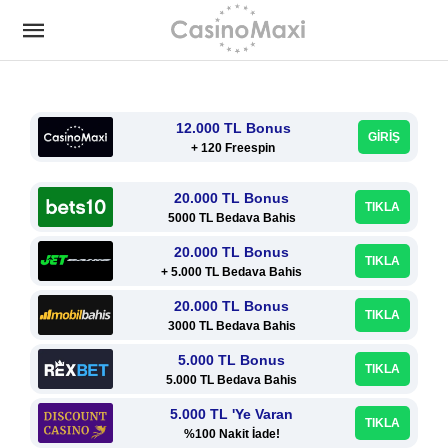
12.000 TL Bonus
GİRİŞ
+ 120 Freespin
20.000 TL Bonus
TIKLA
5000 TL Bedava Bahis
20.000 TL Bonus
TIKLA
+ 5.000 TL Bedava Bahis
20.000 TL Bonus
TIKLA
3000 TL Bedava Bahis
5.000 TL Bonus
TIKLA
5.000 TL Bedava Bahis
5.000 TL 'Ye Varan
TIKLA
%100 Nakit İade!