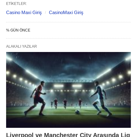
ETIKETLER:
Casino Maxi Giriş
CasinoMaxi Giriş
% GÜN ÖNCE
ALAKALI YAZILAR
Liverpool ve Manchester City Arasında Lig