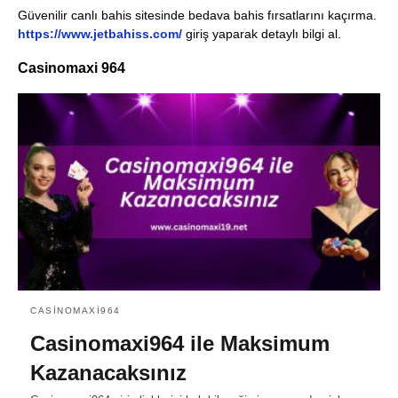
Güvenilir canlı bahis sitesinde bedava bahis fırsatlarını kaçırma.
https://www.jetbahiss.com/
giriş yaparak detaylı bilgi al.
Casinomaxi 964
CASINOMAXI964
Casinomaxi964 ile Maksimum
Kazanacaksınız