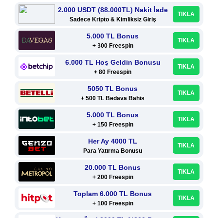
2.000 USDT (88.000TL) Nakit İade
TIKLA
Sadece Kripto & Kimliksiz Giriş
5.000 TL Bonus
TIKLA
+ 300 Freespin
6.000 TL Hoş Geldin Bonusu
TIKLA
+ 80 Freespin
5050 TL Bonus
TIKLA
+ 500 TL Bedava Bahis
5.000 TL Bonus
TIKLA
+ 150 Freespin
Her Ay 4000 TL
TIKLA
Para Yatırma Bonusu
20.000 TL Bonus
TIKLA
+ 200 Freespin
Toplam 6.000 TL Bonus
TIKLA
+ 100 Freespin