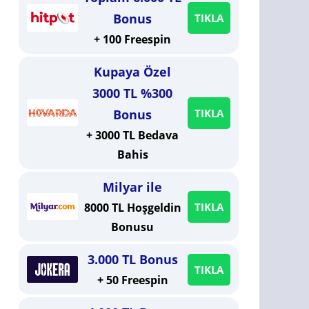
Bonus
TIKLA
+ 100 Freespin
Kupaya Özel
3000 TL %300
TIKLA
Bonus
+ 3000 TL Bedava
Bahis
Milyar ile
TIKLA
8000 TL Hoşgeldin
Bonusu
3.000 TL Bonus
TIKLA
+ 50 Freespin