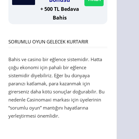
+ 500 TL Bedava
Bahis
SORUMLU OYUN GELECEK KURTARIR
Bahis ve casino bir eğlence sistemidir. Hatta
çoğu ekonomi için pahalı bir eğlence
sistemidir diyebiliriz. Eğer bu dünyaya
paranızı katlamak, para kazanmak için
girerseniz daha kötü sonuçlar doğurabilir. Bu
nedenle Casinomaxi markası için üyelerinin
“sorumlu oyun” mantığını hayatlarına
yerleştirmesi önemlidir.