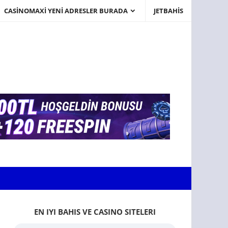
CASINOMAXI YENI ADRESLER BURADA
JETBAHIS
EN IYI BAHIS VE CASINO SITELERI