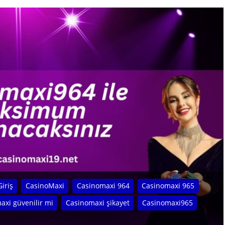
iriş
CasinoMaxi
Casinomaxi 964
Casinomaxi 965
axi güvenilir mi
Casinomaxi şikayet
Casinomaxi965