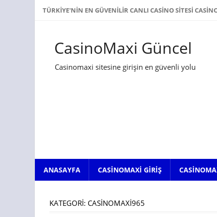
İçeriğe
TÜRKIYE'NIN EN GÜVENILIR CANLI CASINO SITESI CASI
geç
CasinoMaxi Güncel
Casinomaxi sitesine girişin en güvenli yolu
ANASAYFA
CASINOMAXI GIRIŞ
CASINOMAX
KATEGORI:
CASINOMAXI965