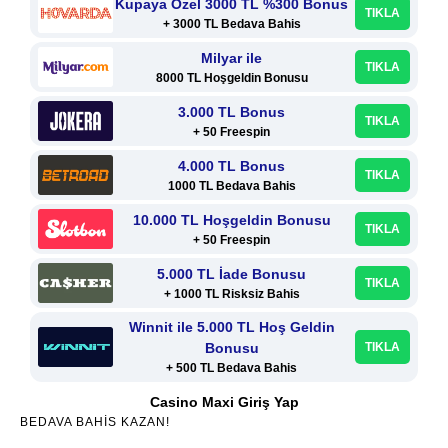
Kupaya Özel 3000 TL %300 Bonus
TIKLA
+ 3000 TL Bedava Bahis
Milyar ile
TIKLA
8000 TL Hoşgeldin Bonusu
3.000 TL Bonus
TIKLA
+ 50 Freespin
4.000 TL Bonus
TIKLA
1000 TL Bedava Bahis
10.000 TL Hoşgeldin Bonusu
TIKLA
+ 50 Freespin
5.000 TL İade Bonusu
TIKLA
+ 1000 TL Risksiz Bahis
Winnit ile 5.000 TL Hoş Geldin
Bonusu
TIKLA
+ 500 TL Bedava Bahis
Casino Maxi Giriş Yap
BEDAVA BAHIS KAZAN!