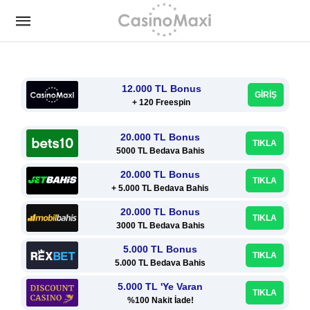
12.000 TL Bonus
GİRİŞ
+ 120 Freespin
20.000 TL Bonus
TIKLA
5000 TL Bedava Bahis
20.000 TL Bonus
TIKLA
+ 5.000 TL Bedava Bahis
20.000 TL Bonus
TIKLA
3000 TL Bedava Bahis
5.000 TL Bonus
TIKLA
5.000 TL Bedava Bahis
5.000 TL 'Ye Varan
TIKLA
%100 Nakit İade!