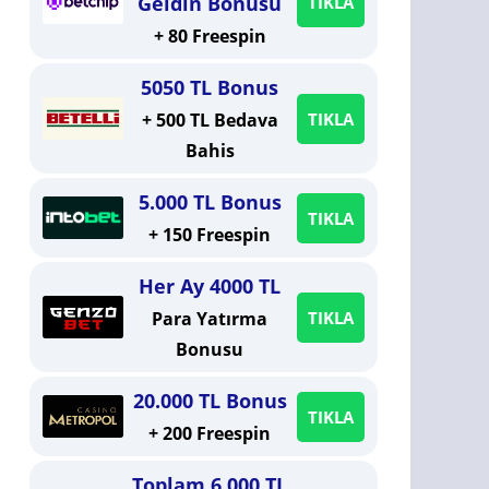
Geldin Bonusu
TIKLA
+ 80 Freespin
5050 TL Bonus
TIKLA
+ 500 TL Bedava
Bahis
5.000 TL Bonus
TIKLA
+ 150 Freespin
Her Ay 4000 TL
TIKLA
Para Yatırma
Bonusu
20.000 TL Bonus
TIKLA
+ 200 Freespin
Toplam 6.000 TL