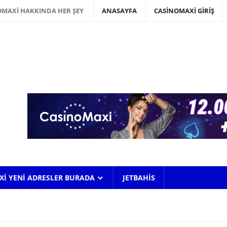
NOMAXI HAKKINDA HER ŞEY
ANASAYFA
CASINOMAXI GIRIŞ
I YENI ADRESLER BURADA
JETBAHIS