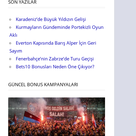
SON YAZILAR
Karadeniz’de Büyük Yıldızın Gelişi
Kurmayların Gündeminde Portekizli Oyun
Aklı
Everton Kapısında Barış Alper İçin Geri
Sayım
Fenerbahçe’nin Zabrze’de Turu Geçişi
Bets10 Bonusları Neden Öne Çıkıyor?
GÜNCEL BONUS KAMPANYALARI