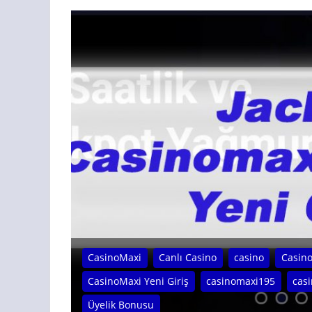
CasinoMaxi
Canlı Casino
casino
Casino
CasinoMaxi Yeni Giriş
casinomaxi195
cas
Üyelik Bonusu