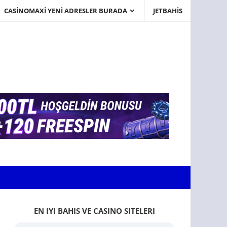
CASINOMAXI YENI ADRESLER BURADA
JETBAHIS
EN IYI BAHIS VE CASINO SITELERI