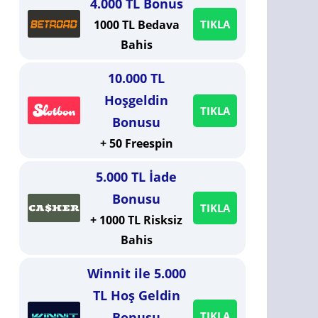
4.000 TL Bonus
TIKLA
1000 TL Bedava
Bahis
10.000 TL
Hoşgeldin
TIKLA
Bonusu
+ 50 Freespin
5.000 TL İade
Bonusu
TIKLA
+ 1000 TL Risksiz
Bahis
Winnit ile 5.000
TL Hoş Geldin
TIKLA
Bonusu