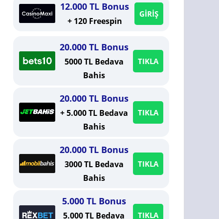
12.000 TL Bonus
GİRİŞ
+ 120 Freespin
20.000 TL Bonus
TIKLA
5000 TL Bedava
Bahis
20.000 TL Bonus
TIKLA
+ 5.000 TL Bedava
Bahis
20.000 TL Bonus
TIKLA
3000 TL Bedava
Bahis
5.000 TL Bonus
TIKLA
5.000 TL Bedava