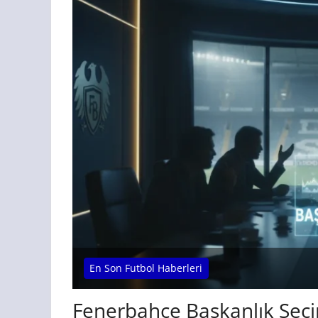
En Son Futbol Haberleri
Fenerbahçe Başkanlık Seç