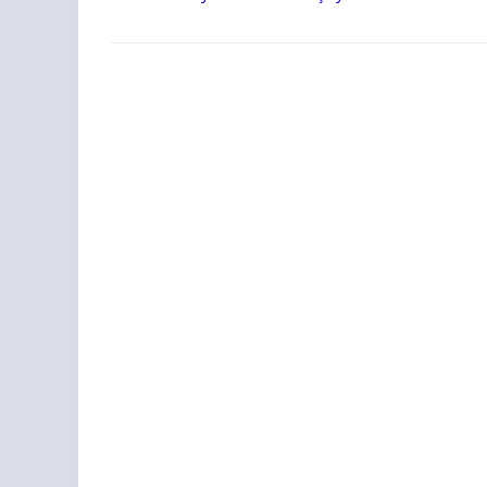
Post:
gezinmesi