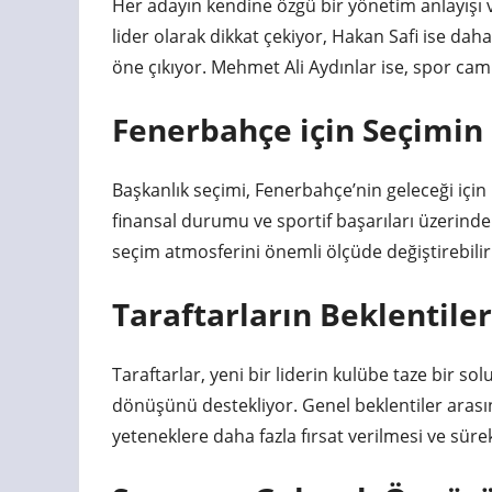
Her adayın kendine özgü bir yönetim anlayışı ve
lider olarak dikkat çekiyor, Hakan Safi ise da
öne çıkıyor. Mehmet Ali Aydınlar ise, spor cam
Fenerbahçe için Seçimi
Başkanlık seçimi, Fenerbahçe’nin geleceği için 
finansal durumu ve sportif başarıları üzerinde bü
seçim atmosferini önemli ölçüde değiştirebilir
Taraftarların Beklentiler
Taraftarlar, yeni bir liderin kulübe taze bir sol
dönüşünü destekliyor. Genel beklentiler arası
yeteneklere daha fazla fırsat verilmesi ve sürek