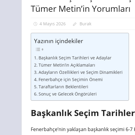
Tümer Metin’in Yorumları
4 Mayıs 2026
Burak
Yazının içindekiler
Başkanlık Seçim Tarihleri ve Adaylar
Tümer Metin’in Açıklamaları
Adayların Özellikleri ve Seçim Dinamikleri
Fenerbahçe için Seçimin Önemi
Taraftarların Beklentileri
Sonuç ve Gelecek Öngörüleri
Başkanlık Seçim Tarihler
Fenerbahçe’nin yaklaşan başkanlık seçimi 6-7 H