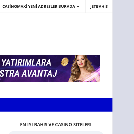
CASINOMAXI YENI ADRESLER BURADA
JETBAHIS
EN IYI BAHIS VE CASINO SITELERI