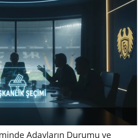
iminde Adayların Durumu ve