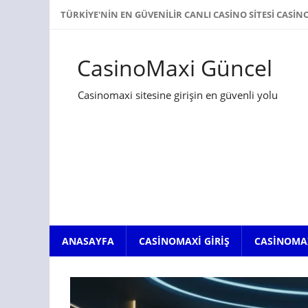
İçeriğe
TÜRKIYE'NIN EN GÜVENILIR CANLI CASINO SITESI CASI
geç
CasinoMaxi Güncel
Casinomaxi sitesine girişin en güvenli yolu
ANASAYFA
CASINOMAXI GIRIŞ
CASINOMAX