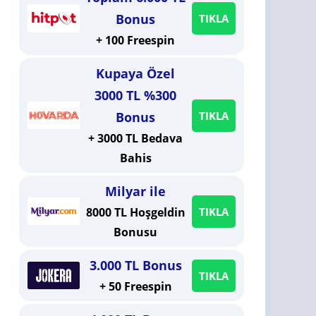
Bonus
TIKLA
+ 100 Freespin
Kupaya Özel
3000 TL %300
TIKLA
Bonus
+ 3000 TL Bedava
Bahis
Milyar ile
TIKLA
8000 TL Hoşgeldin
Bonusu
3.000 TL Bonus
TIKLA
+ 50 Freespin