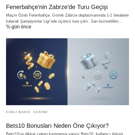
Fenerbahçe’nin Zabrze’de Turu Geçişi
Maçın Özeti Fenerbahçe, Gornik Zabrze deplasmanında 1-1 berabere
kalarak Şampiyonlar Ligi’nde üçüncü tura çıktı. Sarı-lacivertliler,…
% gün önce
CANLI BAHIS
CASINO
Bets10 Bonusları Neden Öne Çıkıyor?
Bets10’un dikkat çeken kampanya yapısı Bets10, kullanıcı ilgisini