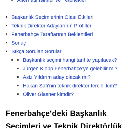
Başkanlık Seçimlerinin Olası Etkileri
Teknik Direktör Adaylarının Profilleri
Fenerbahçe Taraftarının Beklentileri
Sonuç
Sıkça Sorulan Sorular
Başkanlık seçimi hangi tarihte yapılacak?
Jürgen Klopp Fenerbahçe’ye gelebilir mi?
Aziz Yıldırım aday olacak mı?
Hakan Safi’nin teknik direktör tercihi kim?
Oliver Glasner kimdir?
Fenerbahçe’deki Başkanlık
Seçimleri ve Teknik Direktörlük