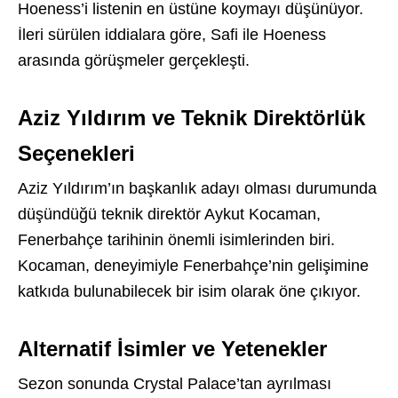
Hoeness’i listenin en üstüne koymayı düşünüyor.
İleri sürülen iddialara göre, Safi ile Hoeness
arasında görüşmeler gerçekleşti.
Aziz Yıldırım ve Teknik Direktörlük
Seçenekleri
Aziz Yıldırım’ın başkanlık adayı olması durumunda
düşündüğü teknik direktör Aykut Kocaman,
Fenerbahçe tarihinin önemli isimlerinden biri.
Kocaman, deneyimiyle Fenerbahçe’nin gelişimine
katkıda bulunabilecek bir isim olarak öne çıkıyor.
Alternatif İsimler ve Yetenekler
Sezon sonunda Crystal Palace’tan ayrılması