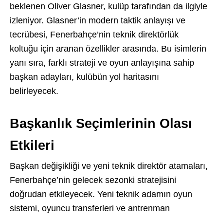
beklenen Oliver Glasner, kulüp tarafından da ilgiyle
izleniyor. Glasner’in modern taktik anlayışı ve
tecrübesi, Fenerbahçe’nin teknik direktörlük
koltuğu için aranan özellikler arasında. Bu isimlerin
yanı sıra, farklı strateji ve oyun anlayışına sahip
başkan adayları, kulübün yol haritasını
belirleyecek.
Başkanlık Seçimlerinin Olası
Etkileri
Başkan değişikliği ve yeni teknik direktör atamaları,
Fenerbahçe’nin gelecek sezonki stratejisini
doğrudan etkileyecek. Yeni teknik adamın oyun
sistemi, oyuncu transferleri ve antrenman