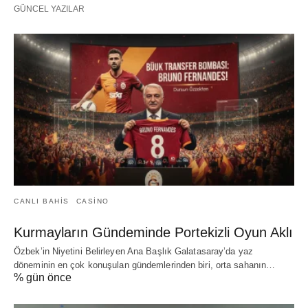
GÜNCEL YAZILAR
CANLI BAHIS
CASINO
Kurmayların Gündeminde Portekizli Oyun Aklı
Özbek’in Niyetini Belirleyen Ana Başlık Galatasaray’da yaz
döneminin en çok konuşulan gündemlerinden biri, orta sahanın…
% gün önce