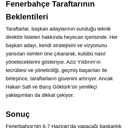
Fenerbahçe Taraftarının
Beklentileri
Taraftarlar, başkan adaylarının sunduğu teknik
direktör listeleri hakkında heyecan içerisinde. Her
başkan adayı, kendi stratejisini ve vizyonunu
yansıtan isimleri öne çıkararak, kulübü nasıl
yöneteceklerini gösteriyor. Aziz Yıldırım’ın
tecrübesi ve yöneticiliği, geçmiş başarıları ile
birleşince, taraftarların güvenini artırıyor. Ancak
Hakan Safi ve Barış Göktürk’ün yenilikçi
yaklaşımları da dikkat çekiyor.
Sonuç
Fenerbahçe’nin 6-7 Haziran’da yapacağı başkanlık