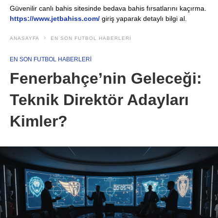
Güvenilir canlı bahis sitesinde bedava bahis fırsatlarını kaçırma.
https://www.jetbahiss.com/
giriş yaparak detaylı bilgi al.
ANASAYFA
EN SON FUTBOL HABERLERI
EN SON FUTBOL HABERLERI
Fenerbahçe’nin Geleceği:
Teknik Direktör Adayları
Kimler?