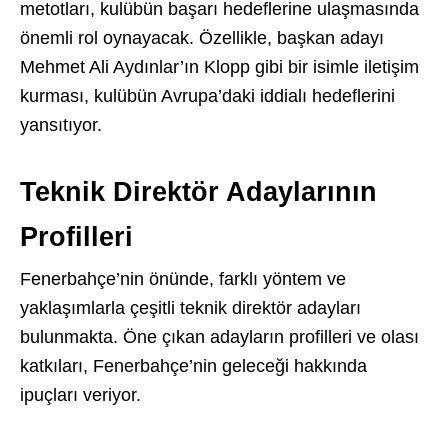
metotları, kulübün başarı hedeflerine ulaşmasında
önemli rol oynayacak. Özellikle, başkan adayı
Mehmet Ali Aydınlar’ın Klopp gibi bir isimle iletişim
kurması, kulübün Avrupa’daki iddialı hedeflerini
yansıtıyor.
Teknik Direktör Adaylarının
Profilleri
Fenerbahçe’nin önünde, farklı yöntem ve
yaklaşımlarla çeşitli teknik direktör adayları
bulunmakta. Öne çıkan adayların profilleri ve olası
katkıları, Fenerbahçe’nin geleceği hakkında
ipuçları veriyor.