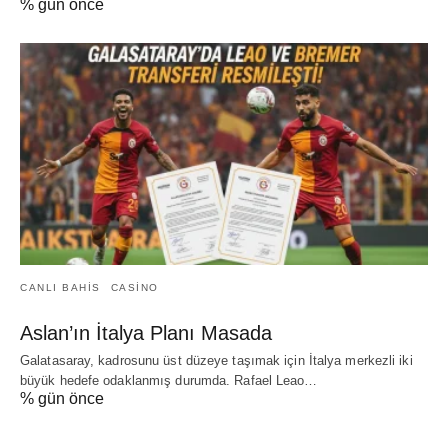
% gün önce
CANLI BAHIS
CASINO
Aslan’ın İtalya Planı Masada
Galatasaray, kadrosunu üst düzeye taşımak için İtalya merkezli iki
büyük hedefe odaklanmış durumda. Rafael Leao…
% gün önce