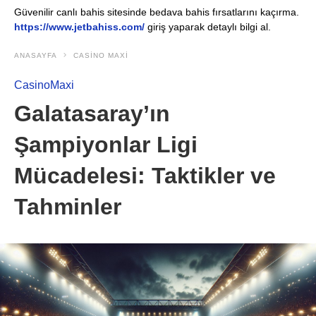
Güvenilir canlı bahis sitesinde bedava bahis fırsatlarını kaçırma.
https://www.jetbahiss.com/
giriş yaparak detaylı bilgi al.
ANASAYFA
CASINO MAXI
CasinoMaxi
Galatasaray’ın
Şampiyonlar Ligi
Mücadelesi: Taktikler ve
Tahminler