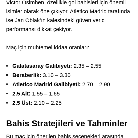
Victor Osimhen, özellikle gol bahisleri için önemli
isimler olarak öne çıkıyor. Atletico Madrid tarafında
ise Jan Oblak’ın kalesindeki güven verici
performansı dikkat çekiyor.
Maç için muhtemel iddaa oranları:
Galatasaray Galibiyeti:
2.35 – 2.55
Beraberlik:
3.10 – 3.30
Atletico Madrid Galibiyeti:
2.70 – 2.90
2.5 Alt:
1.55 – 1.65
2.5 Üst:
2.10 – 2.25
Bahis Stratejileri ve Tahminler
Bu maç için önerilen bahis seçenekleri arasında