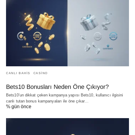
CANLI BAHIS
CASINO
Bets10 Bonusları Neden Öne Çıkıyor?
Bets10’un dikkat çeken kampanya yapısı Bets10, kullanıcı ilgisini
canlı tutan bonus kampanyaları ile öne çıkar…
% gün önce