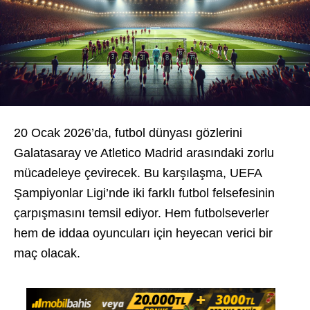
20 Ocak 2026’da, futbol dünyası gözlerini
Galatasaray ve Atletico Madrid arasındaki zorlu
mücadeleye çevirecek. Bu karşılaşma, UEFA
Şampiyonlar Ligi’nde iki farklı futbol felsefesinin
çarpışmasını temsil ediyor. Hem futbolseverler
hem de iddaa oyuncuları için heyecan verici bir
maç olacak.