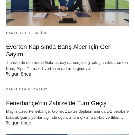
CANLI BAHIS
CASINO
Everton Kapısında Barış Alper İçin Geri
Sayım
Transferde son perde Galatasaray’da sergilediği çıkışla dikkat çeken
Barış Alper Yılmaz, Everton’ın radarına girdi ve…
% gün önce
CANLI BAHIS
CASINO
Fenerbahçe’nin Zabrze’de Turu Geçişi
Maçın Özeti Fenerbahçe, Gornik Zabrze deplasmanında 1-1 berabere
kalarak Şampiyonlar Ligi’nde üçüncü tura çıktı. Sarı-lacivertliler,…
% gün önce