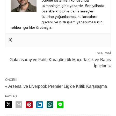
ödeme sistemleri konusunda
uzmanlaşmış bir yazardır. Son yıllarda
özellikle kripto ile bahis süreçleri
üzerine yoğunlaşmış, kullanıcıların
güvenli ve hızlı işlem yapabilmesi için
rehber içerikler üretmiştir.
SONRAKI
Galatasaray ve Fatih Karagümrük Maçı: Taktik ve Bahis
İpuçları »
ÖNCEKI
« Arsenal ve Liverpool: Premier Lig'de Kritik Karşılaşma
PAYLAŞ