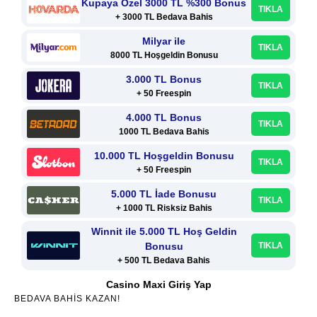
Kupaya Özel 3000 TL %300 Bonus
TIKLA
+ 3000 TL Bedava Bahis
Milyar ile
TIKLA
8000 TL Hoşgeldin Bonusu
3.000 TL Bonus
TIKLA
+ 50 Freespin
4.000 TL Bonus
TIKLA
1000 TL Bedava Bahis
10.000 TL Hoşgeldin Bonusu
TIKLA
+ 50 Freespin
5.000 TL İade Bonusu
TIKLA
+ 1000 TL Risksiz Bahis
Winnit ile 5.000 TL Hoş Geldin
Bonusu
TIKLA
+ 500 TL Bedava Bahis
Casino Maxi Giriş Yap
BEDAVA BAHIS KAZAN!