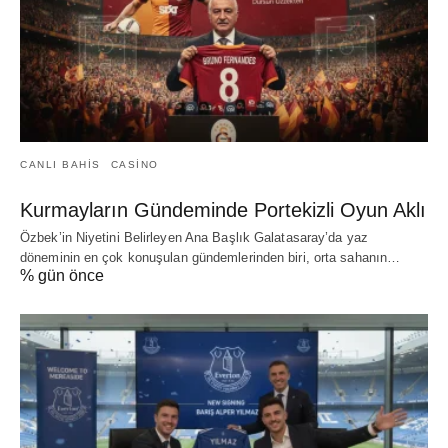
CANLI BAHIS
CASINO
Kurmayların Gündeminde Portekizli Oyun Aklı
Özbek’in Niyetini Belirleyen Ana Başlık Galatasaray’da yaz
döneminin en çok konuşulan gündemlerinden biri, orta sahanın…
% gün önce