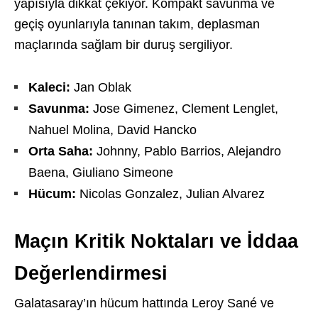
yapısıyla dikkat çekiyor. Kompakt savunma ve
geçiş oyunlarıyla tanınan takım, deplasman
maçlarında sağlam bir duruş sergiliyor.
Kaleci:
Jan Oblak
Savunma:
Jose Gimenez, Clement Lenglet,
Nahuel Molina, David Hancko
Orta Saha:
Johnny, Pablo Barrios, Alejandro
Baena, Giuliano Simeone
Hücum:
Nicolas Gonzalez, Julian Alvarez
Maçın Kritik Noktaları ve İddaa
Değerlendirmesi
Galatasaray’ın hücum hattında Leroy Sané ve