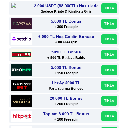
2.000 USDT (88.000TL) Nakit İade
TIKLA
Sadece Kripto & Kimliksiz Giriş
5.000 TL Bonus
TIKLA
+ 300 Freespin
6.000 TL Hoş Geldin Bonusu
TIKLA
+ 80 Freespin
5050 TL Bonus
TIKLA
+ 500 TL Bedava Bahis
5.000 TL Bonus
TIKLA
+ 150 Freespin
Her Ay 4000 TL
TIKLA
Para Yatırma Bonusu
20.000 TL Bonus
TIKLA
+ 200 Freespin
Toplam 6.000 TL Bonus
TIKLA
+ 100 Freespin