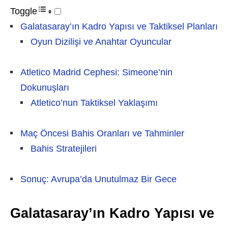
Toggle
Galatasaray’ın Kadro Yapısı ve Taktiksel Planları
Oyun Dizilişi ve Anahtar Oyuncular
Atletico Madrid Cephesi: Simeone’nin
Dokunuşları
Atletico’nun Taktiksel Yaklaşımı
Maç Öncesi Bahis Oranları ve Tahminler
Bahis Stratejileri
Sonuç: Avrupa’da Unutulmaz Bir Gece
Galatasaray’ın Kadro Yapısı ve