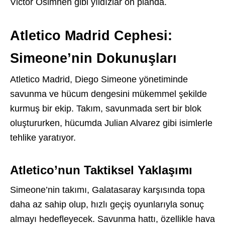
Victor Osimhen gibi yıldızlar ön planda.
Atletico Madrid Cephesi:
Simeone’nin Dokunuşları
Atletico Madrid, Diego Simeone yönetiminde
savunma ve hücum dengesini mükemmel şekilde
kurmuş bir ekip. Takım, savunmada sert bir blok
oluştururken, hücumda Julian Alvarez gibi isimlerle
tehlike yaratıyor.
Atletico’nun Taktiksel Yaklaşımı
Simeone’nin takımı, Galatasaray karşısında topa
daha az sahip olup, hızlı geçiş oyunlarıyla sonuç
almayı hedefleyecek. Savunma hattı, özellikle hava