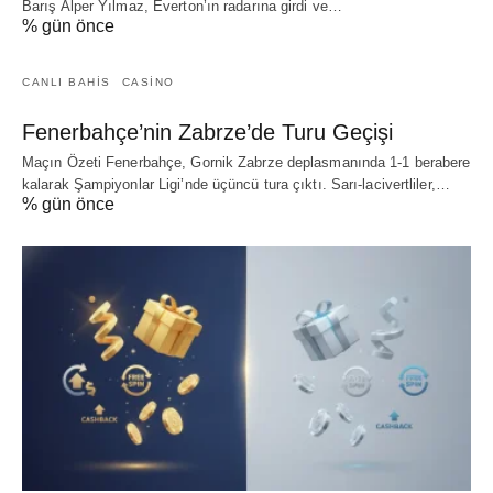
Barış Alper Yılmaz, Everton’ın radarına girdi ve…
% gün önce
CANLI BAHIS
CASINO
Fenerbahçe’nin Zabrze’de Turu Geçişi
Maçın Özeti Fenerbahçe, Gornik Zabrze deplasmanında 1-1 berabere
kalarak Şampiyonlar Ligi’nde üçüncü tura çıktı. Sarı-lacivertliler,…
% gün önce