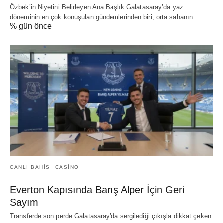
Özbek’in Niyetini Belirleyen Ana Başlık Galatasaray’da yaz
döneminin en çok konuşulan gündemlerinden biri, orta sahanın…
% gün önce
CANLI BAHIS
CASINO
Everton Kapısında Barış Alper İçin Geri
Sayım
Transferde son perde Galatasaray’da sergilediği çıkışla dikkat çeken