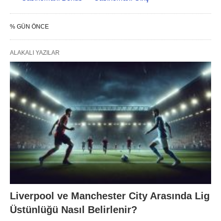
% GÜN ÖNCE
ALAKALI YAZILAR
Liverpool ve Manchester City Arasında Lig
Üstünlüğü Nasıl Belirlenir?