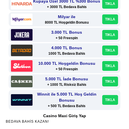
Kupaya Özel 3000 TL %300 Bonus
TIKLA
+ 3000 TL Bedava Bahis
Milyar ile
TIKLA
8000 TL Hoşgeldin Bonusu
3.000 TL Bonus
TIKLA
+ 50 Freespin
4.000 TL Bonus
TIKLA
1000 TL Bedava Bahis
10.000 TL Hoşgeldin Bonusu
TIKLA
+ 50 Freespin
5.000 TL İade Bonusu
TIKLA
+ 1000 TL Risksiz Bahis
Winnit ile 5.000 TL Hoş Geldin
Bonusu
TIKLA
+ 500 TL Bedava Bahis
Casino Maxi Giriş Yap
BEDAVA BAHIS KAZAN!