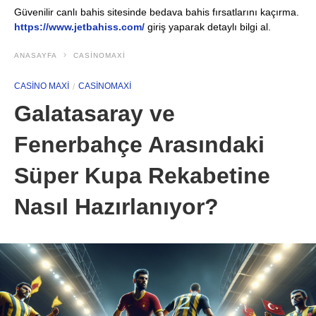
Güvenilir canlı bahis sitesinde bedava bahis fırsatlarını kaçırma.
https://www.jetbahiss.com/
giriş yaparak detaylı bilgi al.
ANASAYFA
CASINOMAXI
CASINO MAXI
CASINOMAXI
Galatasaray ve
Fenerbahçe Arasındaki
Süper Kupa Rekabetine
Nasıl Hazırlanıyor?