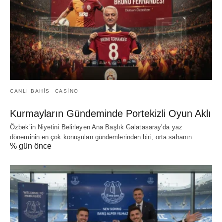
CANLI BAHIS
CASINO
Kurmayların Gündeminde Portekizli Oyun Aklı
Özbek’in Niyetini Belirleyen Ana Başlık Galatasaray’da yaz
döneminin en çok konuşulan gündemlerinden biri, orta sahanın…
% gün önce