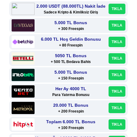
2.000 USDT (88.000TL) Nakit İade
TIKLA
Sadece Kripto & Kimliksiz Giriş
5.000 TL Bonus
TIKLA
+ 300 Freespin
6.000 TL Hoş Geldin Bonusu
TIKLA
+ 80 Freespin
5050 TL Bonus
TIKLA
+ 500 TL Bedava Bahis
5.000 TL Bonus
TIKLA
+ 150 Freespin
Her Ay 4000 TL
TIKLA
Para Yatırma Bonusu
20.000 TL Bonus
TIKLA
+ 200 Freespin
Toplam 6.000 TL Bonus
TIKLA
+ 100 Freespin