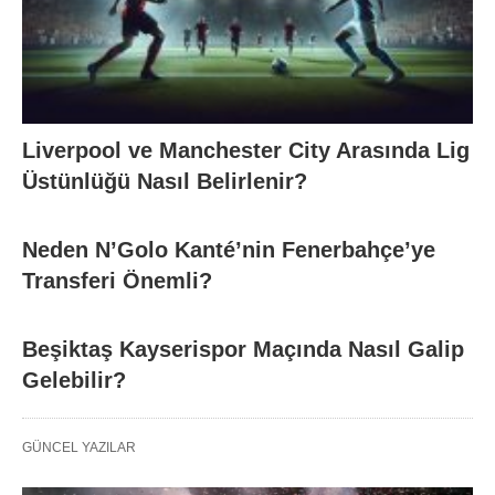
Liverpool ve Manchester City Arasında Lig
Üstünlüğü Nasıl Belirlenir?
Neden N’Golo Kanté’nin Fenerbahçe’ye
Transferi Önemli?
Beşiktaş Kayserispor Maçında Nasıl Galip
Gelebilir?
GÜNCEL YAZILAR