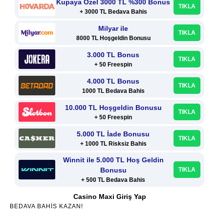
Kupaya Özel 3000 TL %300 Bonus
TIKLA
+ 3000 TL Bedava Bahis
Milyar ile
TIKLA
8000 TL Hoşgeldin Bonusu
3.000 TL Bonus
TIKLA
+ 50 Freespin
4.000 TL Bonus
TIKLA
1000 TL Bedava Bahis
10.000 TL Hoşgeldin Bonusu
TIKLA
+ 50 Freespin
5.000 TL İade Bonusu
TIKLA
+ 1000 TL Risksiz Bahis
Winnit ile 5.000 TL Hoş Geldin
Bonusu
TIKLA
+ 500 TL Bedava Bahis
Casino Maxi Giriş Yap
BEDAVA BAHIS KAZAN!