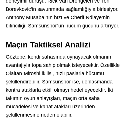
deneyimli duruşu, Rick Van Drongelen ve Toni
Borevkovic’in savunmada sağlamlığıyla birleşiyor.
Anthony Musaba’nın hızı ve Cherif Ndiaye’nin
bitiriciliği, Samsunspor’un hücum gücünü artırıyor.
Maçın Taktiksel Analizi
Göztepe, kendi sahasında oynayacak olmanın
avantajıyla topa sahip olmak isteyecektir. Özellikle
Olaitan-Miroshi ikilisi, hızlı paslarla hücumu
şekillendirebilir. Samsunspor ise, deplasmanda
kontra ataklarla etkili olmayı hedefleyecektir. İki
takımın oyun anlayışları, maçın orta saha
mücadelesi ve kanat atakları üzerinden
şekillenmesine neden olabilir.