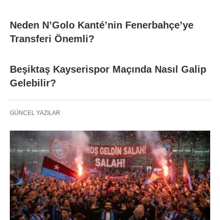
Neden N’Golo Kanté’nin Fenerbahçe’ye
Transferi Önemli?
Beşiktaş Kayserispor Maçında Nasıl Galip
Gelebilir?
GÜNCEL YAZILAR