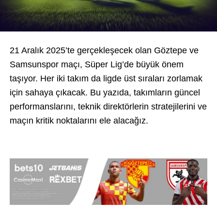
21 Aralık 2025’te gerçekleşecek olan Göztepe ve
Samsunspor maçı, Süper Lig’de büyük önem
taşıyor. Her iki takım da ligde üst sıraları zorlamak
için sahaya çıkacak. Bu yazıda, takımların güncel
performanslarını, teknik direktörlerin stratejilerini ve
maçın kritik noktalarını ele alacağız.