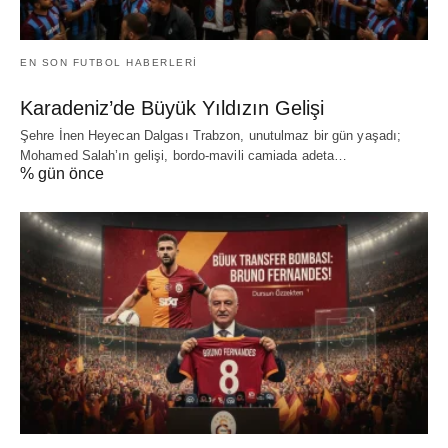
EN SON FUTBOL HABERLERI
Karadeniz’de Büyük Yıldızın Gelişi
Şehre İnen Heyecan Dalgası Trabzon, unutulmaz bir gün yaşadı;
Mohamed Salah’ın gelişi, bordo-mavili camiada adeta…
% gün önce