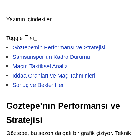
Yazının içindekiler
Toggle
Göztepe’nin Performansı ve Stratejisi
Samsunspor’un Kadro Durumu
Maçın Taktiksel Analizi
İddaa Oranları ve Maç Tahminleri
Sonuç ve Beklentiler
Göztepe’nin Performansı ve
Stratejisi
Göztepe, bu sezon dalgalı bir grafik çiziyor. Teknik