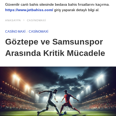
Güvenilir canlı bahis sitesinde bedava bahis fırsatlarını kaçırma.
https://www.jetbahiss.com/
giriş yaparak detaylı bilgi al.
ANASAYFA
CASINOMAXI
CASINO MAXI
CASINOMAXI
Göztepe ve Samsunspor
Arasında Kritik Mücadele