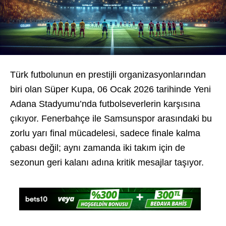
Türk futbolunun en prestijli organizasyonlarından
biri olan Süper Kupa, 06 Ocak 2026 tarihinde Yeni
Adana Stadyumu’nda futbolseverlerin karşısına
çıkıyor. Fenerbahçe ile Samsunspor arasındaki bu
zorlu yarı final mücadelesi, sadece finale kalma
çabası değil; aynı zamanda iki takım için de
sezonun geri kalanı adına kritik mesajlar taşıyor.