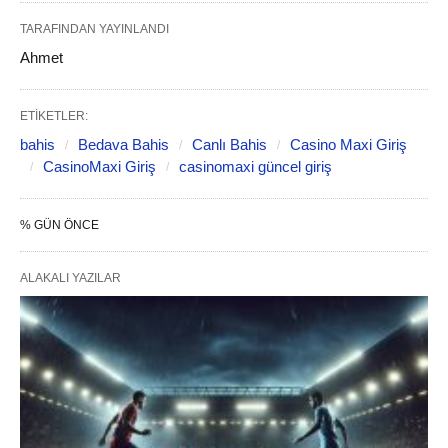
TARAFINDAN YAYINLANDI
Ahmet
ETIKETLER:
bahis
Bedava Bahis
Canlı Bahis
Casino Maxi Giriş
CasinoMaxi Giriş
casinomaxi güncel giriş
% GÜN ÖNCE
ALAKALI YAZILAR