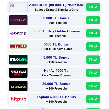
2.000 USDT (88.000TL) Nakit İade
TIKLA
Sadece Kripto & Kimliksiz Giriş
5.000 TL Bonus
TIKLA
+ 300 Freespin
6.000 TL Hoş Geldin Bonusu
TIKLA
+ 80 Freespin
5050 TL Bonus
TIKLA
+ 500 TL Bedava Bahis
5.000 TL Bonus
TIKLA
+ 150 Freespin
Her Ay 4000 TL
TIKLA
Para Yatırma Bonusu
20.000 TL Bonus
TIKLA
+ 200 Freespin
Toplam 6.000 TL Bonus
TIKLA
+ 100 Freespin