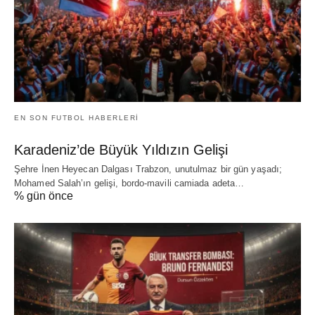
EN SON FUTBOL HABERLERI
Karadeniz’de Büyük Yıldızın Gelişi
Şehre İnen Heyecan Dalgası Trabzon, unutulmaz bir gün yaşadı;
Mohamed Salah’ın gelişi, bordo-mavili camiada adeta…
% gün önce