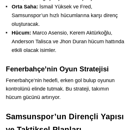
Orta Saha:
İsmail Yüksek ve Fred,
Samsunspor’un hızlı hücumlarına karşı direnç
oluşturacak.
Hücum:
Marco Asensio, Kerem Aktürkoğlu,
Anderson Talisca ve Jhon Duran hücum hattında
etkili olacak isimler.
Fenerbahçe’nin Oyun Stratejisi
Fenerbahçe’nin hedefi, erken gol bulup oyunun
kontrolünü elinde tutmak. Bu strateji, takımın
hücum gücünü artırıyor.
Samsunspor’un Dirençli Yapısı
ve Taktiksel Planları