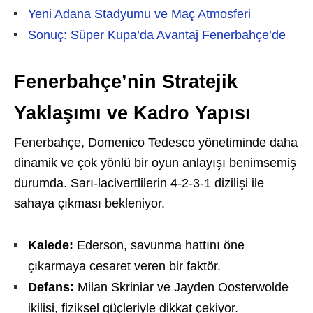
Yeni Adana Stadyumu ve Maç Atmosferi
Sonuç: Süper Kupa’da Avantaj Fenerbahçe’de
Fenerbahçe’nin Stratejik
Yaklaşımı ve Kadro Yapısı
Fenerbahçe, Domenico Tedesco yönetiminde daha
dinamik ve çok yönlü bir oyun anlayışı benimsemiş
durumda. Sarı-lacivertlilerin 4-2-3-1 dizilişi ile
sahaya çıkması bekleniyor.
Kalede:
Ederson, savunma hattını öne
çıkarmaya cesaret veren bir faktör.
Defans:
Milan Skriniar ve Jayden Oosterwolde
ikilisi, fiziksel güçleriyle dikkat çekiyor.