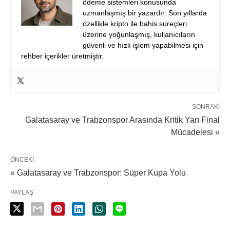
ödeme sistemleri konusunda
uzmanlaşmış bir yazardır. Son yıllarda
özellikle kripto ile bahis süreçleri
üzerine yoğunlaşmış, kullanıcıların
güvenli ve hızlı işlem yapabilmesi için
rehber içerikler üretmiştir.
SONRAKI
Galatasaray ve Trabzonspor Arasında Kritik Yarı Final
Mücadelesi »
ÖNCEKI
« Galatasaray ve Trabzonspor: Süper Kupa Yolu
PAYLAŞ