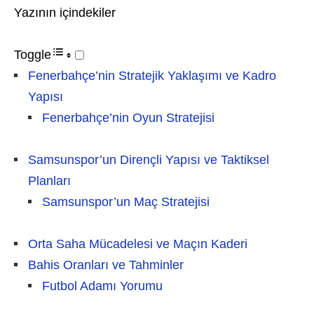
Yazının içindekiler
Toggle
Fenerbahçe’nin Stratejik Yaklaşımı ve Kadro
Yapısı
Fenerbahçe’nin Oyun Stratejisi
Samsunspor’un Dirençli Yapısı ve Taktiksel
Planları
Samsunspor’un Maç Stratejisi
Orta Saha Mücadelesi ve Maçın Kaderi
Bahis Oranları ve Tahminler
Futbol Adamı Yorumu