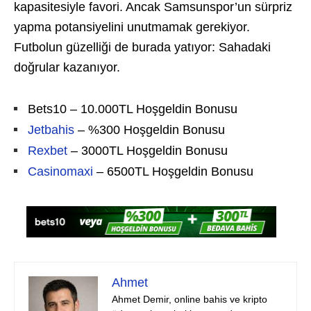
kapasitesiyle favori. Ancak Samsunspor’un sürpriz
yapma potansiyelini unutmamak gerekiyor.
Futbolun güzelliği de burada yatıyor: Sahadaki
doğrular kazanıyor.
Bets10 – 10.000TL Hoşgeldin Bonusu
Jetbahis
– %300 Hoşgeldin Bonusu
Rexbet
– 3000TL Hoşgeldin Bonusu
Casinomaxi
– 6500TL Hoşgeldin Bonusu
Ahmet
Ahmet Demir, online bahis ve kripto