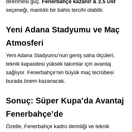
direnmesi güç.
Fenerbahçe kazanır & 2.5 Üst
seçeneği, mantıklı bir bahis tercihi olabilir.
Yeni Adana Stadyumu ve Maç
Atmosferi
Yeni Adana Stadyumu’nun geniş saha ölçüleri,
teknik kapasitesi yüksek takımlar için avantaj
sağlıyor. Fenerbahçe’nin büyük maç tecrübesi
burada önem kazanacak.
Sonuç: Süper Kupa’da Avantaj
Fenerbahçe’de
Özetle, Fenerbahçe kadro derinliği ve teknik