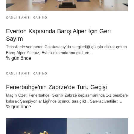
CANLI BAHIS
CASINO
Everton Kapısında Barış Alper İçin Geri
Sayım
Transferde son perde Galatasaray’da sergilediği çıkışla dikkat çeken
Barış Alper Yılmaz, Everton’ın radarına girdi ve…
% gün önce
CANLI BAHIS
CASINO
Fenerbahçe’nin Zabrze’de Turu Geçişi
Maçın Özeti Fenerbahçe, Gornik Zabrze deplasmanında 1-1 berabere
kalarak Şampiyonlar Ligi’nde üçüncü tura çıktı. Sarı-lacivertliler,…
% gün önce