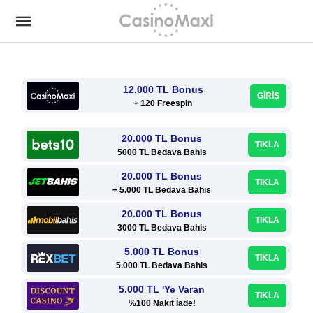
12.000 TL Bonus
GİRİŞ
+ 120 Freespin
20.000 TL Bonus
TIKLA
5000 TL Bedava Bahis
20.000 TL Bonus
TIKLA
+ 5.000 TL Bedava Bahis
20.000 TL Bonus
TIKLA
3000 TL Bedava Bahis
5.000 TL Bonus
TIKLA
5.000 TL Bedava Bahis
5.000 TL 'Ye Varan
TIKLA
%100 Nakit İade!